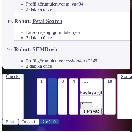
Profil görüntüleniyor
m_yng34
2 dakika önce
Robot:
Petal Search
En son içeriği görüntüleniyor
2 dakika önce
Robot:
SEMRush
Profil görüntüleniyor
sashondar12345
2 dakika önce
Önceki
Sonra
1
2
3
4
…
10
Sayfaya git
İşlem yap
First
Önceki
2 of 10