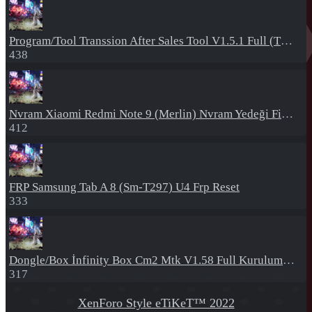
Program/Tool
Transsion After Sales Tool V1.5.1 Full (Tüm Mtk Işlemcili Cihazları Meta Moda Alma)
438
Nvram
Xiaomi Redmi Note 9 (Merlin) Nvram Yedeği Fix Nv By Dft Pro
412
FRP
Samsung Tab A 8 (Sm-T297) U4 Frp Reset
333
Dongle/Box
İnfinity Box Cm2 Mtk V1.58 Full Kurulum+Crack
317
XenForo Style eTiKeT™ 2022