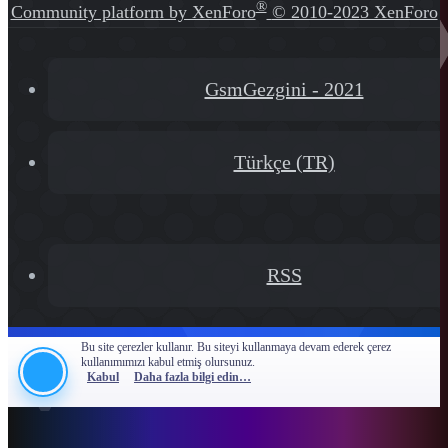
®
Community platform by XenForo
© 2010-2023 XenForo
Ltd.
[XGT] Forum statistics system
- XenGenTr
GsmGezgini - 2021
Türkçe (TR)
RSS
Bu site çerezler kullanır. Bu siteyi kullanmaya devam ederek çerez
kullanımımızı kabul etmiş olursunuz.
Kabul
Daha fazla bilgi edin…