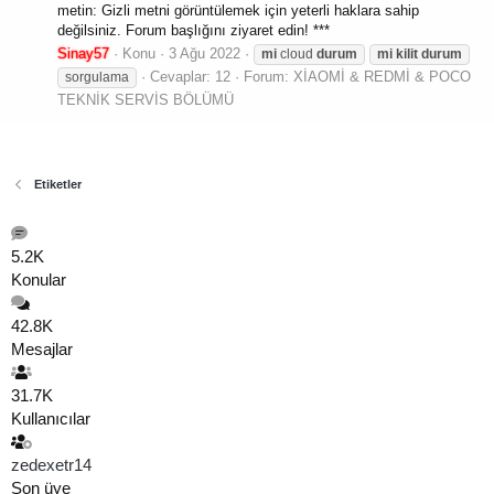
metin: Gizli metni görüntülemek için yeterli haklara sahip
değilsiniz. Forum başlığını ziyaret edin! ***
Sinay57
Konu
3 Ağu 2022
mi
cloud
durum
mi
kilit
durum
Cevaplar: 12
Forum:
XİAOMİ & REDMİ & POCO
sorgulama
TEKNİK SERVİS BÖLÜMÜ
Etiketler
5.2K
Konular
42.8K
Mesajlar
31.7K
Kullanıcılar
zedexetr14
Son üye