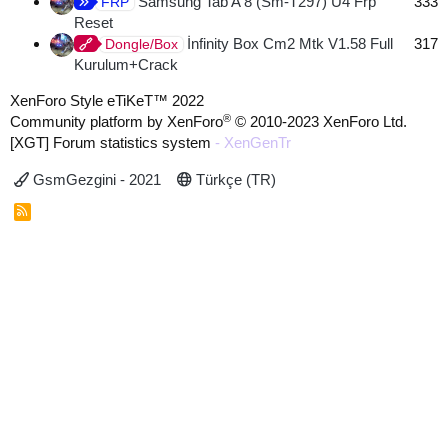
Samsung Tab A 8 (Sm-T297) U4 Frp
333
FRP
Reset
İnfinity Box Cm2 Mtk V1.58 Full
317
Dongle/Box
Kurulum+Crack
XenForo Style eTiKeT™ 2022
®
Community platform by XenForo
© 2010-2023 XenForo Ltd.
[XGT] Forum statistics system
- XenGenTr
GsmGezgini - 2021
Türkçe (TR)
R
S
S