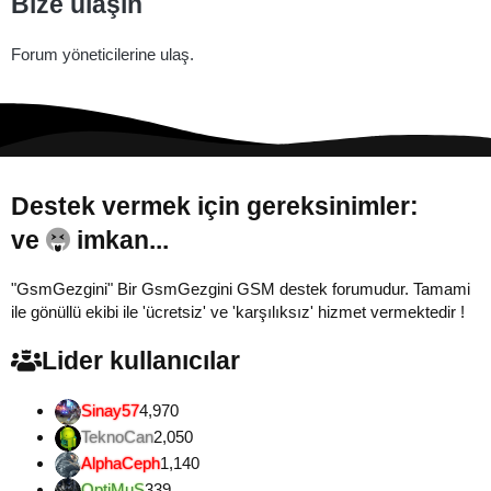
Bize ulaşın
Forum yöneticilerine ulaş.
Destek vermek için gereksinimler:
ve
imkan...
"GsmGezgini" Bir GsmGezgini GSM destek forumudur. Tamami
ile gönüllü ekibi ile 'ücretsiz' ve 'karşılıksız' hizmet vermektedir !
Lider kullanıcılar
Sinay57
4,970
TeknoCan
2,050
AlphaCeph
1,140
OptiMuS
339