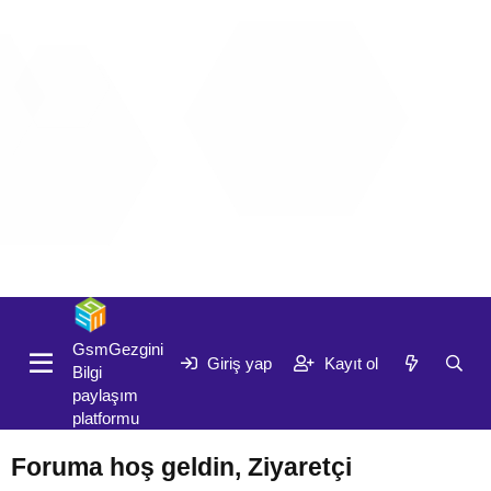
Giriş yap
Kayıt ol
GsmGezgini
Giriş yap
Kayıt ol
Bilgi
paylaşım
platformu
Foruma hoş geldin, Ziyaretçi