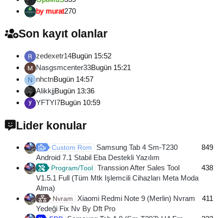
by murat
270
Son kayıt olanlar
zedexetr14
Bugün 15:52
Nasgsmcenter33
Bugün 15:21
nhctn
Bugün 14:57
N
Alikkjj
Bugün 13:36
YFTYI7
Bugün 10:59
Lider konular
Samsung Tab 4 Sm-T230
849
Custom Rom
Android 7.1 Stabil Eba Destekli Yazılım
Transsion After Sales Tool
438
Program/Tool
V1.5.1 Full (Tüm Mtk Işlemcili Cihazları Meta Moda
Alma)
Xiaomi Redmi Note 9 (Merlin) Nvram
411
Nvram
Yedeği Fix Nv By Dft Pro