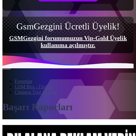
GsmGezgini Ücretli Üyelik!
GSMGezgini forumumuzun Vip-Gold Üyelik
kullanıma açılmıştır.
Forumlar
GSM Box - Flashlar
Chimera Tool Dongle
Başarı Raporları