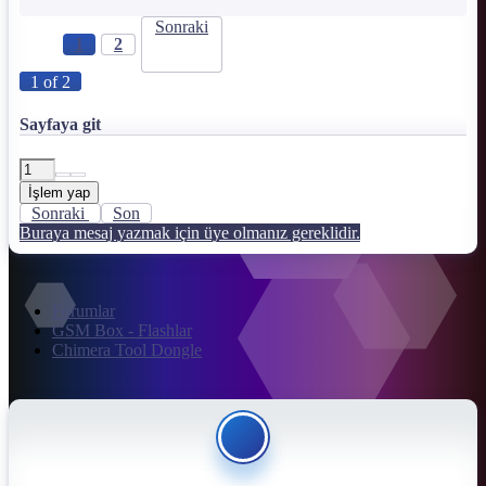
Sonraki
1
2
1 of 2
Sayfaya git
İşlem yap
Sonraki
Son
Buraya mesaj yazmak için üye olmanız gereklidir.
Forumlar
GSM Box - Flashlar
Chimera Tool Dongle