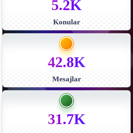
5.2K
Konular
42.8K
Mesajlar
31.7K