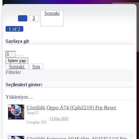
Sonraki
1
2
1 of 2
Sayfaya git
İşlem yap
Sonraki
Son
Filtreler
Seçilenleri göster:
Yükleniyor…
Çözüldü
Oppo A74 (Cph2219) Frp Reset
Sinay57
13 Haz 2026
Cevaplar
103
Çözüldü
Samsung A04S (Sm-A045F) U10 Frp