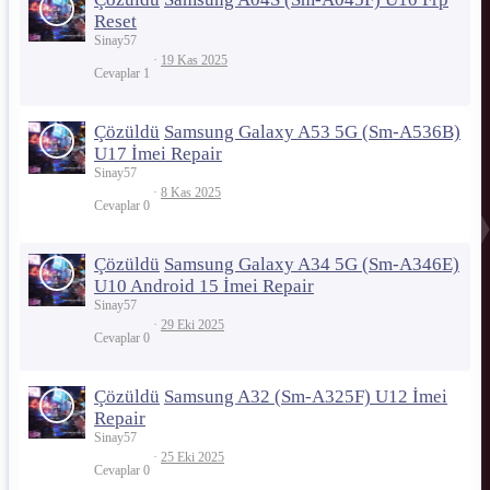
Reset
Sinay57
19 Kas 2025
Cevaplar
1
Çözüldü
Samsung Galaxy A53 5G (Sm-A536B)
U17 İmei Repair
Sinay57
8 Kas 2025
Cevaplar
0
Çözüldü
Samsung Galaxy A34 5G (Sm-A346E)
U10 Android 15 İmei Repair
Sinay57
29 Eki 2025
Cevaplar
0
Çözüldü
Samsung A32 (Sm-A325F) U12 İmei
Repair
Sinay57
25 Eki 2025
Cevaplar
0