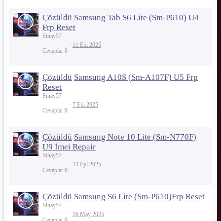
Çözüldü
Samsung Tab S6 Lite (Sm-P610) U4
Frp Reset
Sinay57
11 Eki 2025
Cevaplar
0
Çözüldü
Samsung A10S (Sm-A107F) U5 Frp
Reset
Sinay57
7 Eki 2025
Cevaplar
0
Çözüldü
Samsung Note 10 Lite (Sm-N770F)
U9 İmei Repair
Sinay57
23 Eyl 2025
Cevaplar
0
Çözüldü
Samsung S6 Lite (Sm-P610)Frp Reset
Sinay57
16 May 2025
Cevaplar
0