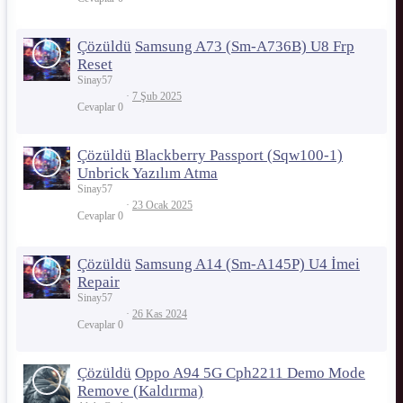
Çözüldü
Samsung A73 (Sm-A736B) U8 Frp
Reset
Sinay57
7 Şub 2025
Cevaplar
0
Çözüldü
Blackberry Passport (Sqw100-1)
Unbrick Yazılım Atma
Sinay57
23 Ocak 2025
Cevaplar
0
Çözüldü
Samsung A14 (Sm-A145P) U4 İmei
Repair
Sinay57
26 Kas 2024
Cevaplar
0
Çözüldü
Oppo A94 5G Cph2211 Demo Mode
Remove (Kaldırma)