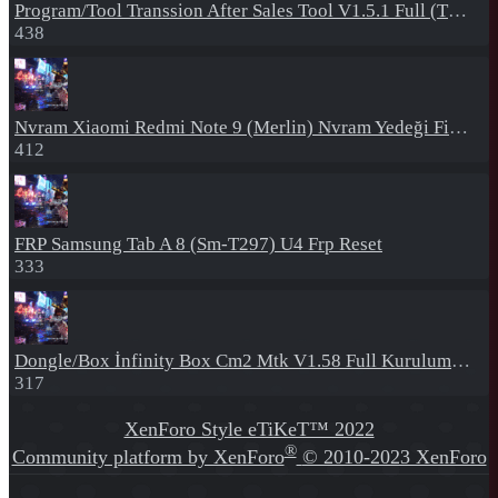
Program/Tool
Transsion After Sales Tool V1.5.1 Full (Tüm Mtk Işlemcili Cihazları Meta Moda Alma)
438
Nvram
Xiaomi Redmi Note 9 (Merlin) Nvram Yedeği Fix Nv By Dft Pro
412
FRP
Samsung Tab A 8 (Sm-T297) U4 Frp Reset
333
Dongle/Box
İnfinity Box Cm2 Mtk V1.58 Full Kurulum+Crack
317
XenForo Style eTiKeT™ 2022
®
Community platform by XenForo
© 2010-2023 XenForo
Ltd.