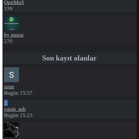
OptiMuS
339
by murat
270
Son kayıt olanlar
sstm
Bugün 15:57
Y
yasin_pdr
Bugün 15:23