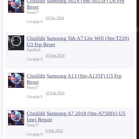
Çözüldü
Samsung A02S (Sm-A025F) U6 Frp
Reset
Sinay57
19 Nis 2024
Cevaplar
0
Çözüldü
Samsung Tab A7 Lite Wifi (Sm-T220)
U3 Frp Reset
OptiMuS
20 Şub 2024
Cevaplar
0
Çözüldü
Samsung A13 (Sm-A135F) U3 Frp
Reset
Sinay57
19 Şub 2024
Cevaplar
0
Çözüldü
Samsung A7 2018 (Sm-A750Fn) U5
İmei Repair
Sinay57
8 Şub 2024
Cevaplar
0