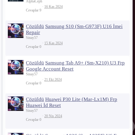
AlphaCeph
16 Kas 2024
Cevaplar
9
Çözüldü
Samsung S10 (Sm-G973F) U16 İmei
Repair
Sinay57
15 Kas 2024
Cevaplar
0
Çözüldü
Samsung Tab A9+ (Sm-X210) U3 Frp
Google Account Reset
Sinay57
21 Eki 2024
Cevaplar
0
Çözüldü
Huawei P30 Lite (Mar-Lx1M) Frp
Huawei İd Reset
Sinay57
20 Nis 2024
Cevaplar
0