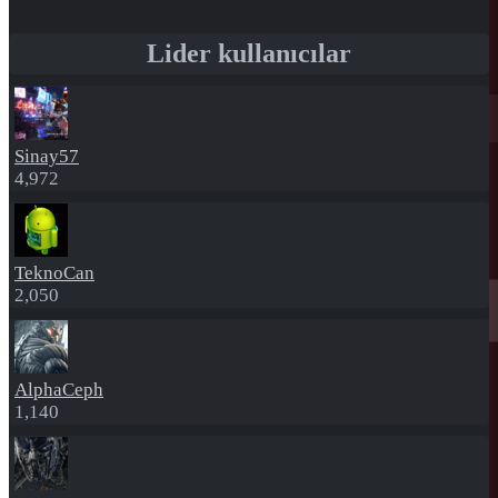
Lider kullanıcılar
Sinay57
4,972
TeknoCan
2,050
AlphaCeph
1,140