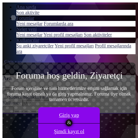
Ana sayfa
Son aktivite
Forumlar
Yeni mesajlar
Forumlarda ara
Neler yeni
Menü
Yeni mesajlar
Yeni profil mesajları
Son aktiviteler
Giriş yap
Kullanıcılar
Şu anki ziyaretçiler
Yeni profil mesajları
Profil mesajlarında
Kayıt ol
ara
Giriş yap
Kayıt ol
Neler yeni
Ara
Foruma hoş geldin, Ziyaretçi
Ara
Forum içeriğine ve tüm hizmetlerimize erişim sağlamak için
foruma kayıt olmalı ya da giriş yapmalısınız. Foruma üye olmak
Sadece başlıkları ara
tamamen ücretsizdir.
Kullanıcı:
Gelişmiş Arama…
Ara
Giriş yap
Şimdi kayıt ol