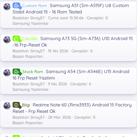
l
Samsung A51 (Sm-A515F) U8 Custom
Custom Rom
e
r
Stabil Android 15 - 16 Rom Tested
:
Başlatan Sinay57
Cuma saat 13:36'de
Cevaplar: 0
Samsung Yazılımlar
Samsung A73 5G (Sm-A736) U10 Android 15
Çözüldü
-16 Frp-Reset Ok
Başlatan Sinay57
15 Nis 2026
Cevaplar: 0
Başarı Raporları
Samsung A54 (Sm-A546E) U15 Android
Stock Rom
16 Frp Reset Yazılımı
Başlatan Sinay57
9 Nis 2026
Cevaplar: 6
Samsung Yazılımlar
Realme Note 60 (Rmx3933) Android 15 Factory
Bilgi
Reset - Frp Reset Ok
Başlatan Sinay57
28 Mar 2026
Cevaplar: 0
Başarı Raporları