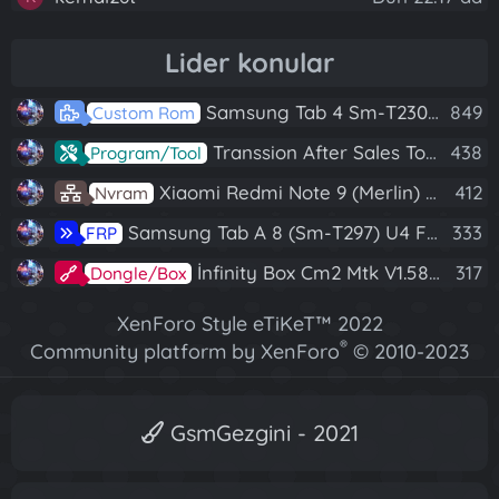
Lider konular
Samsung Tab 4 Sm-T230 Android 7.1 Stabil Eba Destekli Yazılım
849
Custom Rom
Transsion After Sales Tool V1.5.1 Full (Tüm Mtk Işlemcili Cihazları Meta Moda Alma)
438
Program/Tool
Xiaomi Redmi Note 9 (Merlin) Nvram Yedeği Fix Nv By Dft Pro
412
Nvram
Samsung Tab A 8 (Sm-T297) U4 Frp Reset
333
FRP
İnfinity Box Cm2 Mtk V1.58 Full Kurulum+Crack
317
Dongle/Box
XenForo Style eTiKeT™ 2022
®
Community platform by XenForo
© 2010-2023
XenForo Ltd.
[XGT] Forum statistics system
- XenGenTr
GsmGezgini - 2021