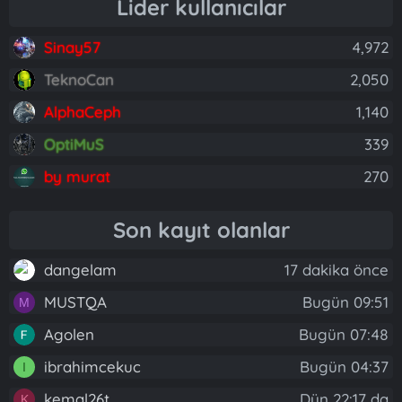
Lider kullanıcılar
Sinay57
4,972
TeknoCan
2,050
AlphaCeph
1,140
OptiMuS
339
by murat
270
Son kayıt olanlar
dangelam
17 dakika önce
MUSTQA
Bugün 09:51
M
Agolen
Bugün 07:48
ibrahimcekuc
Bugün 04:37
I
kemal26t
Dün 22:17 da
K