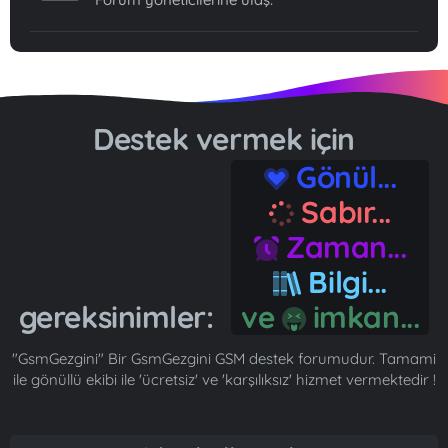
Destek vermek için
Gönül...
Sabır...
Zaman...
Bilgi...
gereksinimler:
ve
imkan...
"GsmGezgini" Bir GsmGezgini GSM destek forumudur. Tamami
ile gönüllü ekibi ile 'ücretsiz' ve 'karşılıksız' hizmet vermektedir !