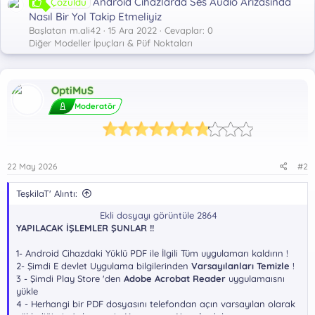
Android Cihazlarda Ses Audio Arızasında
Çözüldü
Nasıl Bir Yol Takip Etmeliyiz
Başlatan m.ali42
15 Ara 2022
Cevaplar: 0
Diğer Modeller İpuçları & Püf Noktaları
OptiMuS
Moderatör
22 May 2026
#2
TeşkilaT' Alıntı:
Ekli dosyayı görüntüle 2864
YAPILACAK İŞLEMLER ŞUNLAR !!
1- Android Cihazdaki Yüklü PDF ile İlgili Tüm uygulamarı kaldırın !
2- Şimdi E devlet Uygulama bilgilerinden
Varsayılanları Temizle
!
3 - Şimdi Play Store 'den
Adobe Acrobat Reader
uygulamaısnı
yükle
4 - Herhangi bir PDF dosyasını telefondan açın varsayılan olarak