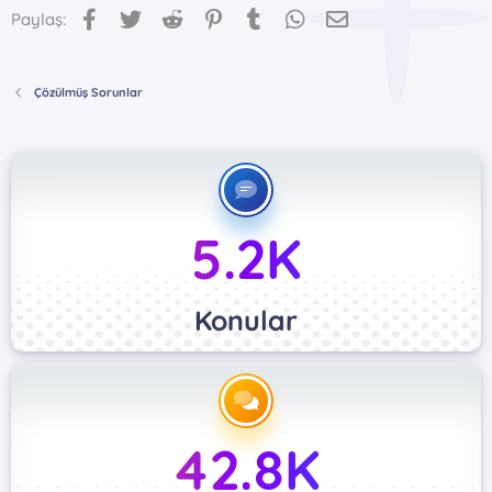
Facebook
Twitter
Reddit
Pinterest
Tumblr
WhatsApp
E-posta
Paylaş:
Çözülmüş Sorunlar
5.2K
Konular
42.8K