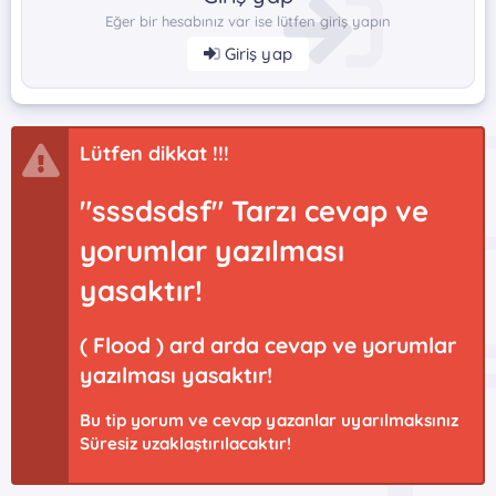
Eğer bir hesabınız var ise lütfen giriş yapın
Giriş yap
Lütfen dikkat !!!
"sssdsdsf" Tarzı cevap ve
yorumlar yazılması
yasaktır!
( Flood ) ard arda cevap ve yorumlar
yazılması yasaktır!
Bu tip yorum ve cevap yazanlar uyarılmaksınız
Süresiz uzaklaştırılacaktır!