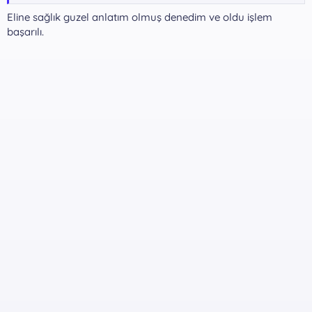
yüklediğimiz Apk yı seçin
Her zaman Uygula
dokunun
5 - Şimdi E-Devletteki dosyaya aç dokunduğunuzda Dosyanın
Eline sağlık guzel anlatım olmuş denedim ve oldu işlem
açıldığını göreceksiniz !
başarılı.