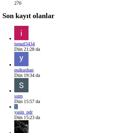
270
Son kayıt olanlar
ismail3434
Dün 21:28 da
puikushan
Dün 19:34 da
sstm
Dün 15:57 da
Y
yasin_pdr
Dün 15:23 da