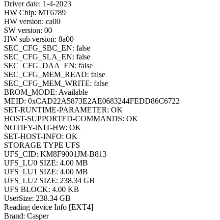
Driver date: 1-4-2023
HW Chip: MT6789
HW version: ca00
SW version: 00
HW sub version: 8a00
SEC_CFG_SBC_EN: false
SEC_CFG_SLA_EN: false
SEC_CFG_DAA_EN: false
SEC_CFG_MEM_READ: false
SEC_CFG_MEM_WRITE: false
BROM_MODE: Available
MEID: 0xCAD22A5873E2AE0683244FEDD86C6722
SET-RUNTIME-PARAMETER: OK
HOST-SUPPORTED-COMMANDS: OK
NOTIFY-INIT-HW: OK
SET-HOST-INFO: OK
STORAGE TYPE UFS
UFS_CID: KM8F9001JM-B813
UFS_LU0 SIZE: 4.00 MB
UFS_LU1 SIZE: 4.00 MB
UFS_LU2 SIZE: 238.34 GB
UFS BLOCK: 4.00 KB
UserSize: 238.34 GB
Reading device Info [EXT4]
Brand: Casper