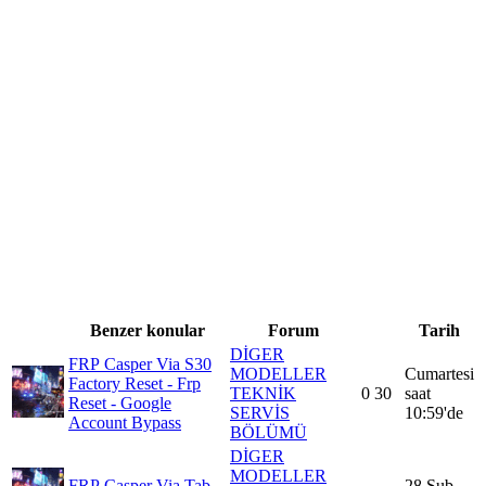
Benzer konular
Forum
Tarih
DİGER
FRP
Casper Via S30
MODELLER
Cumartesi
Factory Reset - Frp
TEKNİK
0
30
saat
Reset - Google
SERVİS
10:59'de
Account Bypass
BÖLÜMÜ
DİGER
MODELLER
FRP
Casper Via Tab
28 Şub