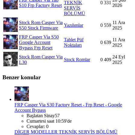
TEKNİK
0
331
S10 Frp Factory Reset
2026
SERVİS
BÖLÜMÜ
Stock Rom
Casper Via
11 Ara
Yazılımlar
0
559
S50 Stock Firmware
2025
FRP
Casper Via S50
Tablet Püf
11 Ara
Google Account
0
639
Noktaları
2025
Bypass Frp Reset
Stock Rom
Casper Via
24 Eyl
Stock Romlar
0
409
L30
2025
Benzer konular
FRP
Casper Via S30 Factory Reset - Frp Reset - Google
Account Bypass
Başlatan Sinay57
Cumartesi saat 10:59'de
Cevaplar: 0
DİGER MODELLER TEKNİK SERVİS BÖLÜMÜ