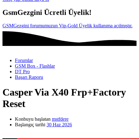
GsmGezgini Ücretli Üyelik!
GSMGezgini forumumuzun Vip-Gold Üyelik kullanıma açılmıştır.
Forumlar
GSM Box - Flashlar
DT Pro
Başarı Raporu
Casper Via X40 Frp+Factory
Reset
Konbuyu başlatan
mstfdere
Başlangıç tarihi
30 Haz 2026