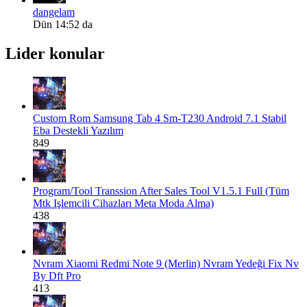
dangelam
Dün 14:52 da
Lider konular
Custom Rom
Samsung Tab 4 Sm-T230 Android 7.1 Stabil
Eba Destekli Yazılım
849
Program/Tool
Transsion After Sales Tool V1.5.1 Full (Tüm
Mtk Işlemcili Cihazları Meta Moda Alma)
438
Nvram
Xiaomi Redmi Note 9 (Merlin) Nvram Yedeği Fix Nv
By Dft Pro
413