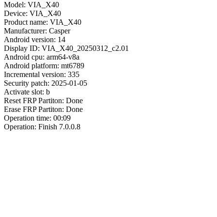
Model: VIA_X40
Device: VIA_X40
Product name: VIA_X40
Manufacturer: Casper
Android version: 14
Display ID: VIA_X40_20250312_c2.01
Android cpu: arm64-v8a
Android platform: mt6789
Incremental version: 335
Security patch: 2025-01-05
Activate slot: b
Reset FRP Partiton: Done
Erase FRP Partiton: Done
Operation time: 00:09
Operation: Finish 7.0.0.8