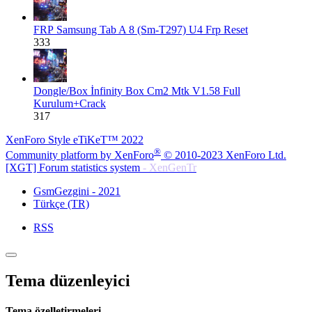
FRP
Samsung Tab A 8 (Sm-T297) U4 Frp Reset
333
Dongle/Box
İnfinity Box Cm2 Mtk V1.58 Full
Kurulum+Crack
317
XenForo Style eTiKeT™ 2022
®
Community platform by XenForo
© 2010-2023 XenForo Ltd.
[XGT] Forum statistics system
- XenGenTr
GsmGezgini - 2021
Türkçe (TR)
RSS
Tema düzenleyici
Tema özelletirmeleri