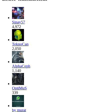
Sinay57
4,972
TeknoCan
2,050
AlphaCeph
1,140
OptiMuS
339
by murat