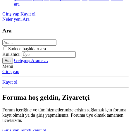
ara
Giriş yap
Kayıt ol
Neler yeni
Ara
Ara
Sadece başlıkları ara
Kullanıcı:
Gelişmiş Arama…
Ara
Menü
Giriş yap
Kayıt ol
Foruma hoş geldin, Ziyaretçi
Forum içeriğine ve tüm hizmetlerimize erişim sağlamak için foruma
kayıt olmalı ya da giriş yapmalısınız. Foruma üye olmak tamamen
ücretsizdir.
Giriş yap
Şimdi kayıt ol