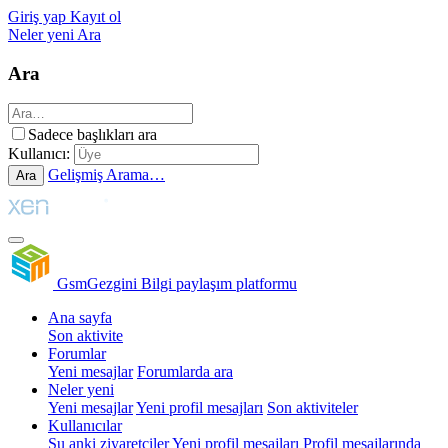
Giriş yap
Kayıt ol
Neler yeni
Ara
Ara
Sadece başlıkları ara
Kullanıcı:
Gelişmiş Arama…
Ara
GsmGezgini
Bilgi paylaşım platformu
Ana sayfa
Son aktivite
Forumlar
Yeni mesajlar
Forumlarda ara
Neler yeni
Yeni mesajlar
Yeni profil mesajları
Son aktiviteler
Kullanıcılar
Şu anki ziyaretçiler
Yeni profil mesajları
Profil mesajlarında