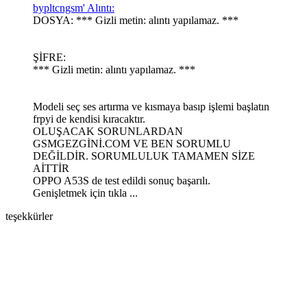
bypltcngsm' Alıntı:
DOSYA: *** Gizli metin: alıntı yapılamaz. ***
ŞİFRE:
*** Gizli metin: alıntı yapılamaz. ***
Modeli seç ses artırma ve kısmaya basıp işlemi başlatın
frpyi de kendisi kıracaktır.
OLUŞACAK SORUNLARDAN
GSMGEZGİNİ.COM VE BEN SORUMLU
DEĞİLDİR. SORUMLULUK TAMAMEN SİZE
AİTTİR
OPPO A53S de test edildi sonuç başarılı.
Genişletmek için tıkla ...
teşekkürler