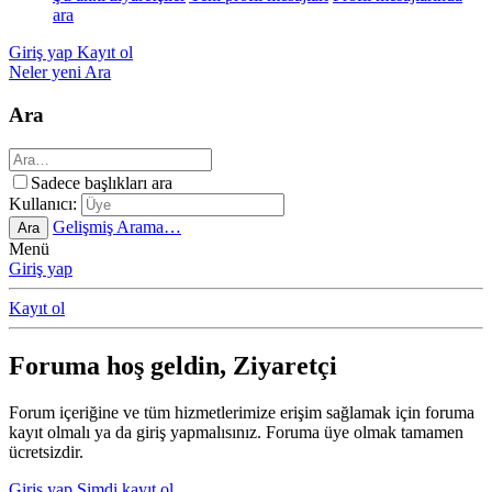
ara
Giriş yap
Kayıt ol
Neler yeni
Ara
Ara
Sadece başlıkları ara
Kullanıcı:
Gelişmiş Arama…
Ara
Menü
Giriş yap
Kayıt ol
Foruma hoş geldin, Ziyaretçi
Forum içeriğine ve tüm hizmetlerimize erişim sağlamak için foruma
kayıt olmalı ya da giriş yapmalısınız. Foruma üye olmak tamamen
ücretsizdir.
Giriş yap
Şimdi kayıt ol