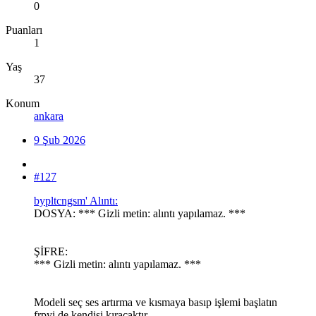
0
Puanları
1
Yaş
37
Konum
ankara
9 Şub 2026
#127
bypltcngsm' Alıntı:
DOSYA: *** Gizli metin: alıntı yapılamaz. ***
ŞİFRE:
*** Gizli metin: alıntı yapılamaz. ***
Modeli seç ses artırma ve kısmaya basıp işlemi başlatın
frpyi de kendisi kıracaktır.