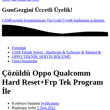
GsmGezgini Ücretli Üyelik!
GSMGezgini forumumuzun Vip-Gold Üyelik kullanıma açılmıştır.
Forumlar
GSM Teknik Servis - Hardware & Software & Manuel &
OPPO TEKNİK SERVİS BÖLÜMÜ
Oppo Yazılımlar
Çözüldü
Oppo Qualcomm
Hard Reset+Frp Tek Program
İle
Konbuyu başlatan
bypltcngsm
Başlangıç tarihi
5 Tem 2022