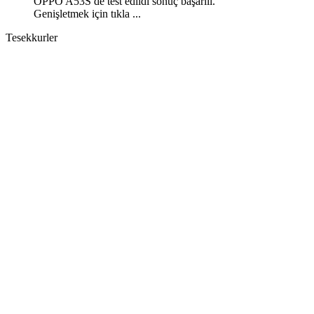
OPPO A53S de test edildi sonuç başarılı.
Genişletmek için tıkla ...
Tesekkurler