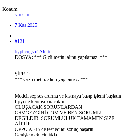
Konum
samsun
7 Kas 2025
#121
bypltcngsm' Alıntı:
DOSYA: *** Gizli metin: alıntı yapılamaz. ***
ŞİFRE:
*** Gizli metin: alıntı yapılamaz. ***
Modeli seç ses artırma ve kısmaya basıp işlemi başlatın
frpyi de kendisi kıracaktır.
OLUŞACAK SORUNLARDAN
GSMGEZGİNİ.COM VE BEN SORUMLU
DEĞİLDİR. SORUMLULUK TAMAMEN SİZE
AİTTİR
OPPO A53S de test edildi sonuç başarılı.
Genişletmek için tıkla ...