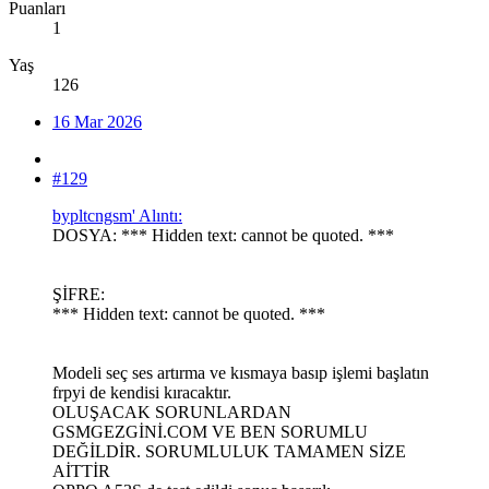
Puanları
1
Yaş
126
16 Mar 2026
#129
bypltcngsm' Alıntı:
DOSYA: *** Hidden text: cannot be quoted. ***
ŞİFRE:
*** Hidden text: cannot be quoted. ***
Modeli seç ses artırma ve kısmaya basıp işlemi başlatın
frpyi de kendisi kıracaktır.
OLUŞACAK SORUNLARDAN
GSMGEZGİNİ.COM VE BEN SORUMLU
DEĞİLDİR. SORUMLULUK TAMAMEN SİZE
AİTTİR