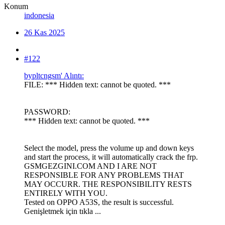
Konum
indonesia
26 Kas 2025
#122
bypltcngsm' Alıntı:
FILE: *** Hidden text: cannot be quoted. ***
PASSWORD:
*** Hidden text: cannot be quoted. ***
Select the model, press the volume up and down keys
and start the process, it will automatically crack the frp.
GSMGEZGINI.COM AND I ARE NOT
RESPONSIBLE FOR ANY PROBLEMS THAT
MAY OCCURR. THE RESPONSIBILITY RESTS
ENTIRELY WITH YOU.
Tested on OPPO A53S, the result is successful.
Genişletmek için tıkla ...