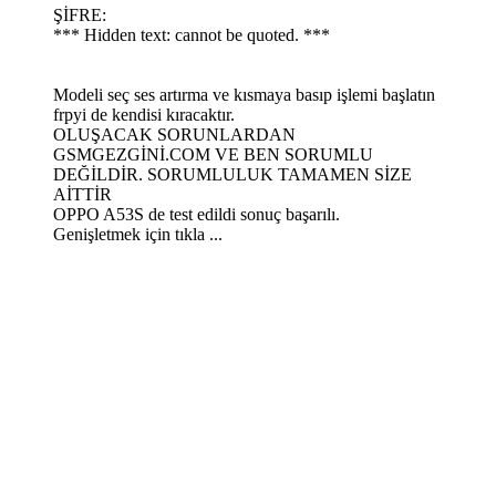
ŞİFRE:
*** Hidden text: cannot be quoted. ***
Modeli seç ses artırma ve kısmaya basıp işlemi başlatın
frpyi de kendisi kıracaktır.
OLUŞACAK SORUNLARDAN
GSMGEZGİNİ.COM VE BEN SORUMLU
DEĞİLDİR. SORUMLULUK TAMAMEN SİZE
AİTTİR
OPPO A53S de test edildi sonuç başarılı.
Genişletmek için tıkla ...