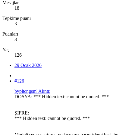
Mesajlar
18
Tepkime puanı
3
Puanları
3
Yaş
126
29 Ocak 2026
#126
bypltcngsm' Alıntı:
DOSYA: *** Hidden text: cannot be quoted. ***
ŞİFRE:
*** Hidden text: cannot be quoted. ***
Modeli seç ses artırma ve kısmaya basıp işlemi başlatın