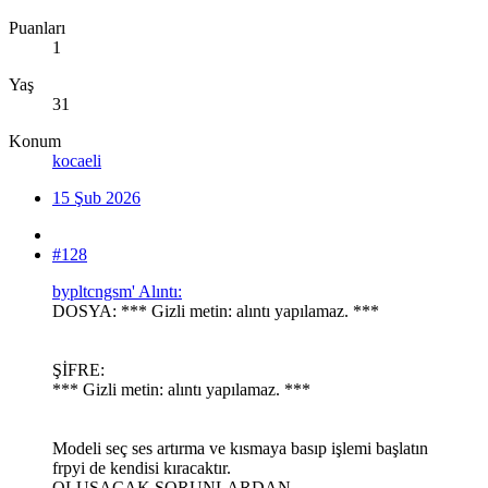
Puanları
1
Yaş
31
Konum
kocaeli
15 Şub 2026
#128
bypltcngsm' Alıntı:
DOSYA: *** Gizli metin: alıntı yapılamaz. ***
ŞİFRE:
*** Gizli metin: alıntı yapılamaz. ***
Modeli seç ses artırma ve kısmaya basıp işlemi başlatın
frpyi de kendisi kıracaktır.
OLUŞACAK SORUNLARDAN