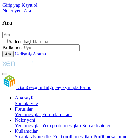
Giriş yap
Kayıt ol
Neler yeni
Ara
Ara
Sadece başlıkları ara
Kullanıcı:
Gelişmiş Arama…
Ara
GsmGezgini
Bilgi paylaşım platformu
Ana sayfa
Son aktivite
Forumlar
Yeni mesajlar
Forumlarda ara
Neler yeni
Yeni mesajlar
Yeni profil mesajları
Son aktiviteler
Kullanıcılar
Şu anki ziyaretçiler
Yeni profil mesajları
Profil mesajlarında