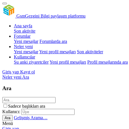
GsmGezgini
Bilgi paylaşım platformu
Ana sayfa
Son aktivite
Forumlar
Yeni mesajlar
Forumlarda ara
Neler yeni
Yeni mesajlar
Yeni profil mesajları
Son aktiviteler
Kullanıcılar
Şu anki ziyaretçiler
Yeni profil mesajları
Profil mesajlarında ara
Giriş yap
Kayıt ol
Neler yeni
Ara
Ara
Sadece başlıkları ara
Kullanıcı:
Gelişmiş Arama…
Ara
Menü
Giriş yap