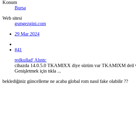
Konum
Bursa
Web sitesi
gsmgezgini.com
29 Mar 2024
#41
redkullad' Alıntı:
cihazda 14.0.5.0 TKAMIXX diye sürüm var TKAMIXM deil ve 
Genişletmek için tıkla ...
beklediğiniz güncelleme ne acaba global rom nasıl fake olabilir ??