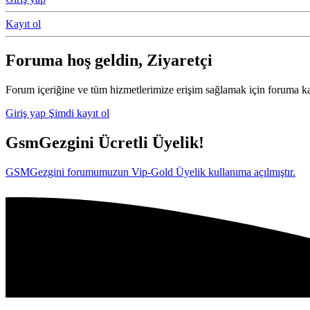
Kayıt ol
Foruma hoş geldin, Ziyaretçi
Forum içeriğine ve tüm hizmetlerimize erişim sağlamak için foruma ka
Giriş yap
Şimdi kayıt ol
GsmGezgini Ücretli Üyelik!
GSMGezgini forumumuzun Vip-Gold Üyelik kullanıma açılmıştır.