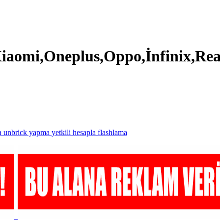
Xiaomi,Oneplus,Oppo,İnfinix,Rea
a
unbrick yapma
yetkili hesapla flashlama