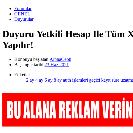
Forumlar
GENEL
Duyurular
Duyuru
Yetkili Hesap Ile Tüm 
Yapılır!
Konbuyu başlatan
AlphaCeph
Başlangıç tarihi
23 Haz 2021
Etiketler
2 ay
4 ay
6 ay
8 ay
auth işlemleri
geçici kayıt
süre uzatm