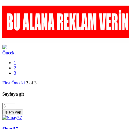
Önceki
1
2
3
First
Önceki
3 of 3
Sayfaya git
İşlem yap
Sinay57