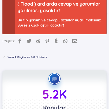
( Flood ) ard arda cevap ve yorumlar
yazılması yasaktır!
Bu tip yorum ve cevap yazanlar uyarılmaksınız
Süresiz uzaklaştırılacaktır!
Facebook
Twitter
Reddit
Pinterest
Tumblr
WhatsApp
E-posta
Paylaş:
Yararlı Bilgiler ve Püf Noktalar
5.2K
Konular