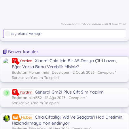
Moderatör tarafında düzenlendi:
9 Tem 2026
T
ceyrekasci
ve
hogir
e
p
k
Benzer konular
i
l
Xiaomi Cpid Için Bir A5 Dosya Çifti Lazım,
Yardım
e
r
Eğer Varsa Bana Verebilir Misiniz?
:
Başlatan Muhammed_Developer
2 Ocak 2026
Cevaplar: 1
Sorular ve Yardım Talepleri
General Gm21 Plus Çift Sim Yazılım
Yardım
B
Başlatan bilal332
12 Ağu 2023
Cevaplar: 1
Sorular ve Yardım Talepleri
Chia Çiftçiliği, Wd Ve Seagate’i Hdd Üretimini
Haber
Hızlandırmaya Yönlendiriyor
Başlatan TeknoCan
19 Haz 2021
Cevaplar: 0