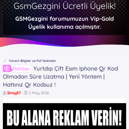
GsmGezgini Ücretli Üyelik!
GSMGezgini forumumuzun Vip-Gold
Üyelik kullanıma açılmıştır.
Yararlı Bilgiler ve Püf Noktalar
Yurtdışı Çift Esım Iphone Qr Kod
Rehber
Olmadan Süre Uzatma | Yeni̇ Yöntem |
Hattınız Qr Kodsuz !
K
B
Sinay57
2 May 2026
o
a
n
ş
b
l
u
a
y
n
u
g
b
ı