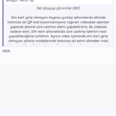
Ekli dosyayı görüntüle 2853
Sim kart girişi olmayan kayıtsız yurtdışı iphonelarda elinizde
hattınıza ait QR kod bulunmamasına rağmen videodaki işlemleri
yaparak iphone süre uzatma işlemi yapabilirsiniz. Bu videoda
sadece esim, öift esim iphonelarda süre uzatma işlemini nasıl
yapabileceğinizi anlattım. Ayrıca video içerisinde sim kart girişi
olmayan iphone modellerinde hattınıza ait esimi silmeden nasıl
işlem yapbileceğinizi anlattım. Geçen yıllara göre tamamen yeni
bir yöntem olan bu video iki geçici esim yükleyerek hattınıza ait
Hhh
eSIMi silmeden imei1’e veya imei2’ye nasıl geçebileceğinizi
gösteriyor. Bu yöntemde hattınıza ait QR kod olmasına gerek
kalmıyor. Yeni bir yöntem olan QR kodsuz geçiş videosunda sim
kart girişi olmayan hattını sadece esim olarak kullanan iphone
model sahipleri +120 gün 4 ay süre uzatma işlemi yapabilirler.
*** Gizli metin: alıntı yapılamaz. ***