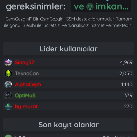
gereksinimler:
ve
imkan...
"GsmGezgini" Bir GsmGezgini GSM destek forumudur. Tamami
ile gönüllü ekibi ile 'ücretsiz' ve 'karşılıksız' hizmet vermektedir !
Lider kullanıcılar
Sinay57
4,969
TeknoCan
2,050
AlphaCeph
1,140
OptiMuS
339
by murat
270
Son kayıt olanlar