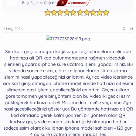
Bilgi Pylştıkç Çoğalır
Webmaster
2 May 2026
#1
Sim kart girişi olmayan kayıtsız yurtdışı iphonelarda elinizde
hattınıza ait QR kod bulunmamasına rağmen videodaki
işlemleri yaparak iphone süre uzatma işlemi yapabilirsiniz. Bu
videoda sadece esim, çift esim iphonelarda süre uzatma
işlemini nasıl yapabileceğinizi anlattım. Ayrıca video içerisinde
sim kart girişi olmayan iphone modellerinde hattınıza ait esimi
silmeden nasıl işlem yapbileceğinizi anlattım. Geçen yıllara
göre tamamen yeni bir yöntem olan bu video iki geçici esim
yükleyerek hattınıza ait eSIMi silmeden imei1’e veya imei2’ye
nasıl geçebileceğinizi gösteriyor. Bu yöntemde hattınıza ait QR
kod olmasına gerek kalmıyor. Yeni bir yöntem olan QR
kodsuz geçiş videosunda sim kart girişi olmayan hattını
sadece esim olarak kullanan iphone model sahipleri +120 gün
4 ay süre uzatma işlemi yapabilirler.