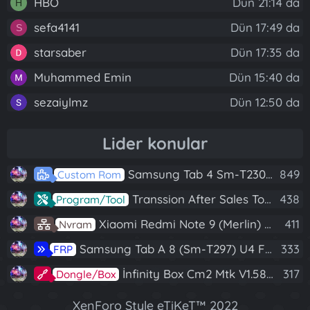
HBO
Dün 21:14 da
H
sefa4141
Dün 17:49 da
S
starsaber
Dün 17:35 da
Muhammed Emin
Dün 15:40 da
sezaiylmz
Dün 12:50 da
Lider konular
Samsung Tab 4 Sm-T230 Android 7.1 Stabil Eba Destekli Yazılım
849
Custom Rom
Transsion After Sales Tool V1.5.1 Full (Tüm Mtk Işlemcili Cihazları Meta Moda Alma)
438
Program/Tool
Xiaomi Redmi Note 9 (Merlin) Nvram Yedeği Fix Nv By Dft Pro
411
Nvram
Samsung Tab A 8 (Sm-T297) U4 Frp Reset
333
FRP
İnfinity Box Cm2 Mtk V1.58 Full Kurulum+Crack
317
Dongle/Box
XenForo Style eTiKeT™ 2022