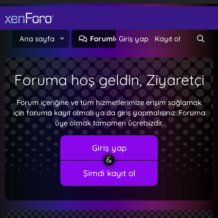
Ana sayfa
Forumlar
Giriş yap
Neler yeni
Kayıt ol
Foruma hoş geldin, Ziyaretçi
Forum içeriğine ve tüm hizmetlerimize erişim sağlamak
için foruma kayıt olmalı ya da giriş yapmalısınız. Foruma
üye olmak tamamen ücretsizdir.
Giriş yap
Şimdi kayıt ol