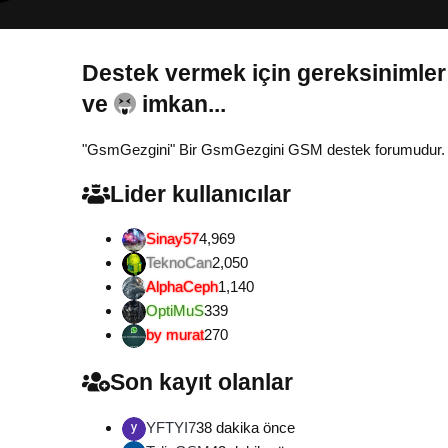
Destek vermek için gereksinimler
Gönül...
"GsmGezgini" Bir GsmGezgini GSM destek forumudur. Tamam
Lider kullanıcılar
Sinay57
4,969
TeknoCan
2,050
AlphaCeph
1,140
OptiMuS
339
by murat
270
Son kayıt olanlar
YFTYI7
38 dakika önce