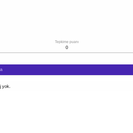
Tepkime puanı
0
da
j yok.