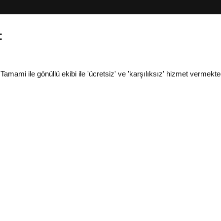
:
i ile gönüllü ekibi ile 'ücretsiz' ve 'karşılıksız' hizmet vermekted