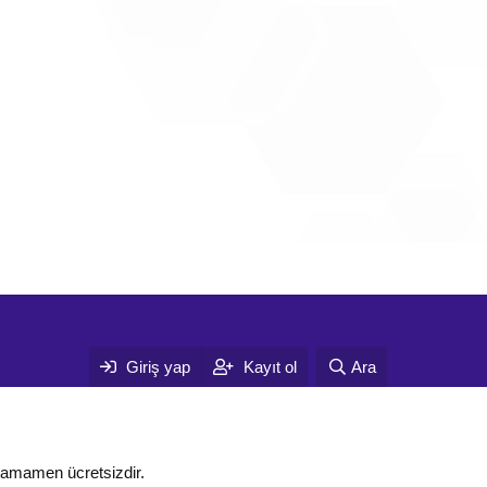
Giriş yap
Kayıt ol
Ara
tamamen ücretsizdir.