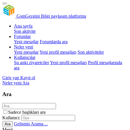
GsmGezgini
Bilgi paylaşım platformu
Ana sayfa
Son aktivite
Forumlar
Yeni mesajlar
Forumlarda ara
Neler yeni
Yeni mesajlar
Yeni profil mesajları
Son aktiviteler
Kullanıcılar
Şu anki ziyaretçiler
Yeni profil mesajları
Profil mesajlarında
ara
Giriş yap
Kayıt ol
Neler yeni
Ara
Ara
Sadece başlıkları ara
Kullanıcı:
Gelişmiş Arama…
Ara
Menü