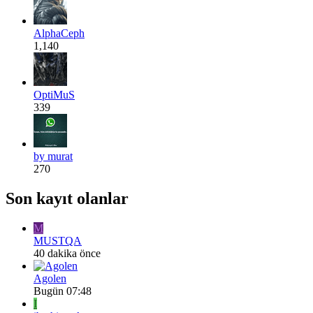
AlphaCeph
1,140
OptiMuS
339
by murat
270
Son kayıt olanlar
M
MUSTQA
40 dakika önce
Agolen
Bugün 07:48
I