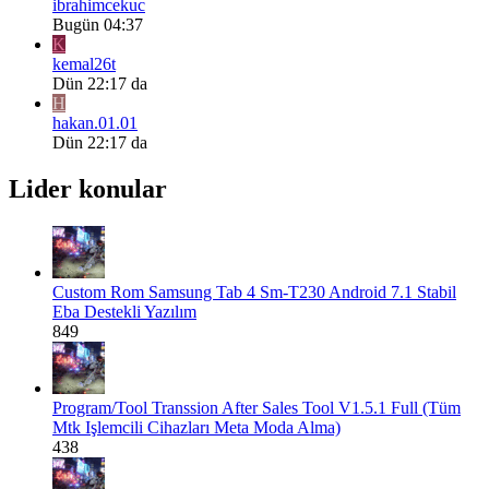
ibrahimcekuc
Bugün 04:37
K
kemal26t
Dün 22:17 da
H
hakan.01.01
Dün 22:17 da
Lider konular
Custom Rom
Samsung Tab 4 Sm-T230 Android 7.1 Stabil
Eba Destekli Yazılım
849
Program/Tool
Transsion After Sales Tool V1.5.1 Full (Tüm
Mtk Işlemcili Cihazları Meta Moda Alma)
438