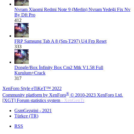
Nvram
Xiaomi Redmi Note 9 (Merlin) Nvram Yedeği Fix Nv
By Dft Pro
412
FRP
Samsung Tab A 8 (Sm-T297) U4 Frp Reset
333
Dongle/Box
İnfinity Box Cm2 Mtk V1.58 Full
Kurulum+Crack
317
XenForo Style eTiKeT™ 2022
®
Community platform by XenForo
© 2010-2023 XenForo Ltd.
[XGT] Forum statistics system
- XenGenTr
GsmGezgini - 2021
Türkçe (TR)
RSS