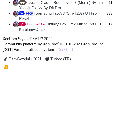
Xiaomi Redmi Note 9 (Merlin) Nvram
411
Nvram
Yedeği Fix Nv By Dft Pro
Samsung Tab A 8 (Sm-T297) U4 Frp
333
FRP
Reset
İnfinity Box Cm2 Mtk V1.58 Full
317
Dongle/Box
Kurulum+Crack
XenForo Style eTiKeT™ 2022
®
Community platform by XenForo
© 2010-2023 XenForo Ltd.
[XGT] Forum statistics system
- XenGenTr
GsmGezgini - 2021
Türkçe (TR)
R
S
S