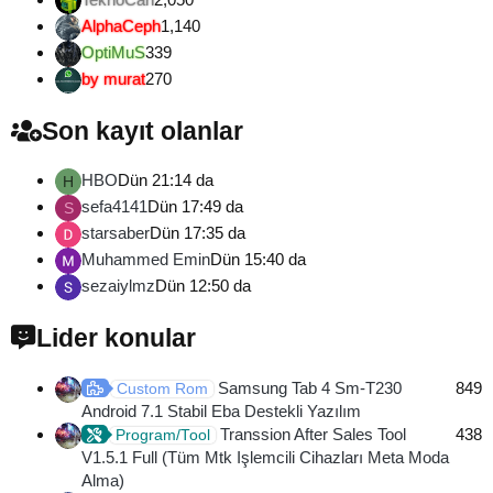
AlphaCeph
1,140
OptiMuS
339
by murat
270
Son kayıt olanlar
HBO
Dün 21:14 da
H
sefa4141
Dün 17:49 da
S
starsaber
Dün 17:35 da
Muhammed Emin
Dün 15:40 da
sezaiylmz
Dün 12:50 da
Lider konular
Samsung Tab 4 Sm-T230
849
Custom Rom
Android 7.1 Stabil Eba Destekli Yazılım
Transsion After Sales Tool
438
Program/Tool
V1.5.1 Full (Tüm Mtk Işlemcili Cihazları Meta Moda
Alma)