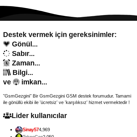
Destek vermek için gereksinimler:
Gönül...
Sabır...
Zaman...
Bilgi...
ve
imkan...
"GsmGezgini" Bir GsmGezgini GSM destek forumudur. Tamami
ile gönüllü ekibi ile 'ücretsiz' ve 'karşılıksız' hizmet vermektedir !
Lider kullanıcılar
Sinay57
4,969
TeknoCan
2,050