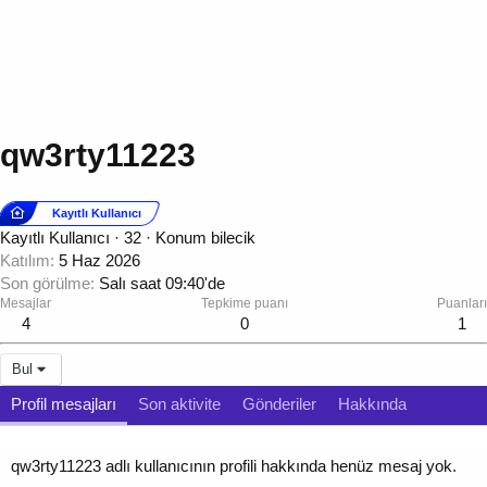
qw3rty11223
Kayıtlı Kullanıcı
Kayıtlı Kullanıcı
·
32
·
Konum
bilecik
Katılım
5 Haz 2026
Son görülme
Salı saat 09:40'de
Mesajlar
Tepkime puanı
Puanları
4
0
1
Bul
Profil mesajları
Son aktivite
Gönderiler
Hakkında
qw3rty11223 adlı kullanıcının profili hakkında henüz mesaj yok.