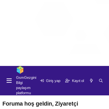
Giriş yap
Kayıt ol
GsmGezgini
Giriş yap
Kayıt ol
Bilgi
paylaşım
platformu
Foruma hoş geldin, Ziyaretçi