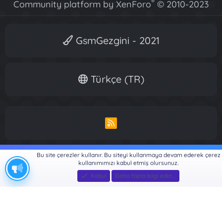
®
Community platform by XenForo
© 2010-2023
XenForo Ltd.
[XGT] Forum statistics system
- XenGenTr
GsmGezgini - 2021
Türkçe (TR)
R
S
S
Bu site çerezler kullanır. Bu siteyi kullanmaya devam ederek çerez
kullanımımızı kabul etmiş olursunuz.
Kabul
Daha fazla bilgi edin…