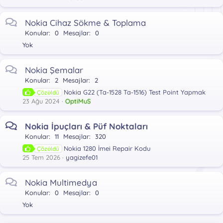
Nokia Cihaz Sökme & Toplama
Konular
0
Mesajlar
0
Yok
Nokia Şemalar
Konular
2
Mesajlar
2
Nokia G22 (Ta-1528 Ta-1516) Test Point Yapmak
Çözüldü
23 Ağu 2024
OptiMuS
Nokia İpuçları & Püf Noktaları
Konular
11
Mesajlar
320
Nokia 1280 İmei Repair Kodu
Çözüldü
25 Tem 2026
yagizefe01
Nokia Multimedya
Konular
0
Mesajlar
0
Yok