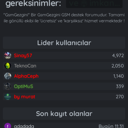
gereksinimler:
Gönül...
"GsmGezgini" Bir GsmGezgini GSM destek forumudur. Tamami
ile gönüllü ekibi ile 'ücretsiz' ve 'karşılıksız' hizmet vermektedir !
Lider kullanıcılar
Sinay57
4,972
TeknoCan
2,050
AlphaCeph
1,140
OptiMuS
339
by murat
270
Son kayıt olanlar
adadada
Bugün 11:31