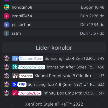
hondam38
Bugün 10:48
ismail3434
Dün 21:28 da
puikushan
Dün 19:34 da
sstm
Dün 15:57 da
Lider konular
Samsung Tab 4 Sm-T230 Android 7.1 Stabil Eba Destekli Yazılım
849
Custom Rom
Transsion After Sales Tool V1.5.1 Full (Tüm Mtk Işlemcili Cihazları Meta Moda Alma)
438
Program/Tool
Xiaomi Redmi Note 9 (Merlin) Nvram Yedeği Fix Nv By Dft Pro
413
Nvram
Samsung Tab A 8 (Sm-T297) U4 Frp Reset
333
FRP
İnfinity Box Cm2 Mtk V1.58 Full Kurulum+Crack
317
Dongle/Box
XenForo Style eTiKeT™ 2022