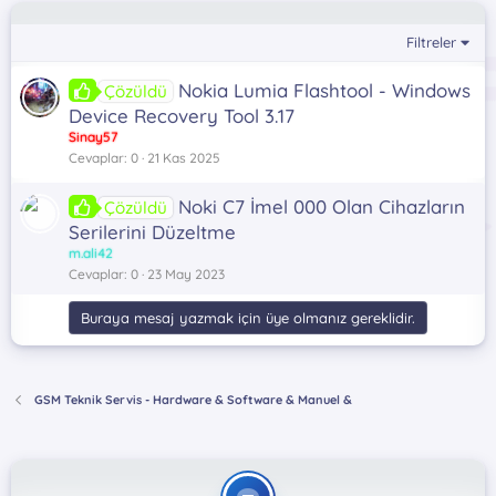
Filtreler
Nokia Lumia Flashtool - Windows
Çözüldü
Device Recovery Tool 3.17
Sinay57
Cevaplar
0
21 Kas 2025
Noki C7 İmel 000 Olan Cihazların
Çözüldü
Serilerini Düzeltme
m.ali42
Cevaplar
0
23 May 2023
Buraya mesaj yazmak için üye olmanız gereklidir.
GSM Teknik Servis - Hardware & Software & Manuel &