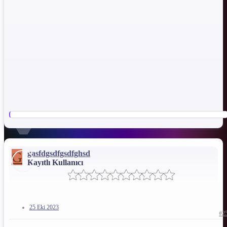
G
gasfdgsdfgsdfghsd
Kayıtlı Kullanıcı
25 Eki 2023
#2