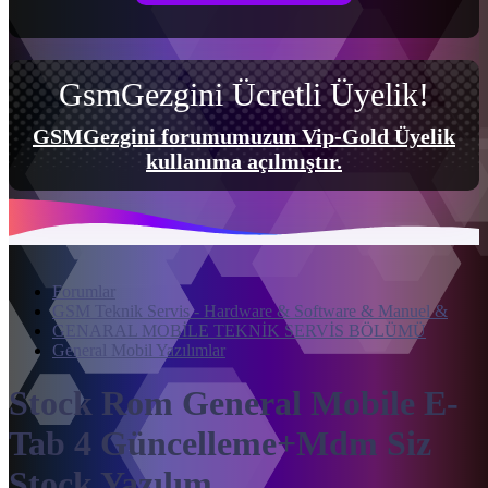
GsmGezgini Ücretli Üyelik!
GSMGezgini forumumuzun Vip-Gold Üyelik
kullanıma açılmıştır.
Forumlar
GSM Teknik Servis - Hardware & Software & Manuel &
GENARAL MOBİLE TEKNİK SERVİS BÖLÜMÜ
General Mobil Yazılımlar
Stock Rom
General Mobile E-
Tab 4 Güncelleme+Mdm Siz
Stock Yazılım