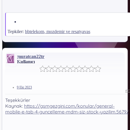
Tepkiler:
bbtelekom
,
mozdemir
ve
resatyavas
M
muratcan22tr
Kullanıcı
9 Eki 2023
#2
Teşekkürler
Kaynak:
https://gsmgezgini.com/konular/general-
mobile-e-tab-4-guncelleme-mdm-siz-stock-yazilim.5679/