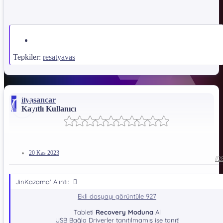
Tepkiler:
resatyavas
I
ilyasancar
Kayıtlı Kullanıcı
20 Kas 2023
#2
JinKazama' Alıntı:
Ekli dosyayı görüntüle 927
Tableti
Recovery Moduna
Al
USB Bağla Driverler tanıtılmamış ise tanıt!