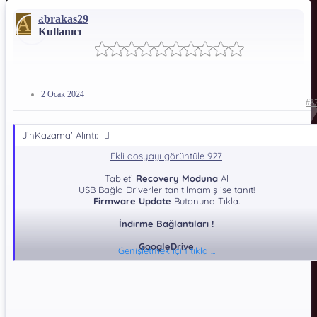
A
abrakas29
Kullanıcı
2 Ocak 2024
#3
JinKazama' Alıntı:
Ekli dosyayı görüntüle 927
Tableti
Recovery Moduna
Al
USB Bağla Driverler tanıtılmamış ise tanıt!
Firmware Update
Butonuna Tıkla.
İndirme Bağlantıları !
GoogleDrive
Genişletmek için tıkla ...
*** Hidden text: cannot be quoted. ***
Dosya Şifresi: