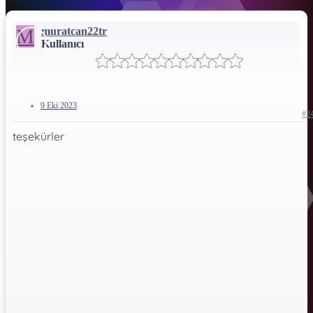
M
muratcan22tr
Kullanıcı
9 Eki 2023
#2
teşekürler