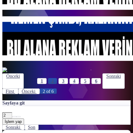
Önceki
Sonraki
1
2
3
4
5
6
First
Önceki
2 of 6
Sayfaya git
İşlem yap
Sonraki
Son