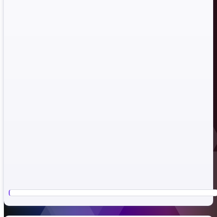
*** Hidden text: cannot be quoted. ***
İsteyenler buraya tıklayarak Bootloder kildin kırabilir!TWRP
Yükleyebilirsiniz!
tesekkurler sagol​