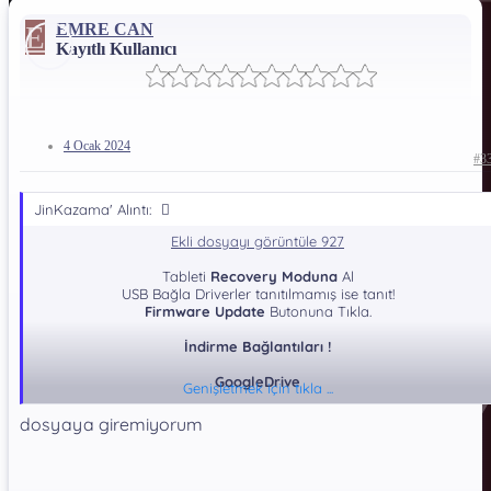
E
EMRE CAN
Kayıtlı Kullanıcı
4 Ocak 2024
#3
JinKazama' Alıntı:
Ekli dosyayı görüntüle 927
Tableti
Recovery Moduna
Al
USB Bağla Driverler tanıtılmamış ise tanıt!
Firmware Update
Butonuna Tıkla.
İndirme Bağlantıları !
GoogleDrive
Genişletmek için tıkla ...
*** Gizli metin: alıntı yapılamaz. ***
dosyaya giremiyorum
Dosya Şifresi: