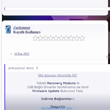
D
darkmour
Kayıtlı Kullanıcı
16 Kas 2023
#2
JinKazama' Alıntı:
Ekli dosyayı görüntüle 927
Tableti
Recovery Moduna
Al
USB Bağla Driverler tanıtılmamış ise tanıt!
Firmware Update
Butonuna Tıkla.
İndirme Bağlantıları !
Dosya.Co
Genişletmek için tıkla ...