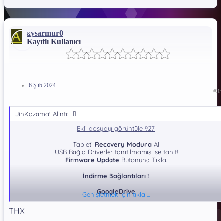
A
avsarmur0
Kayıtlı Kullanıcı
6 Şub 2024
#3
JinKazama' Alıntı:
Ekli dosyayı görüntüle 927
Tableti
Recovery Moduna
Al
USB Bağla Driverler tanıtılmamış ise tanıt!
Firmware Update
Butonuna Tıkla.
İndirme Bağlantıları !
GoogleDrive
Genişletmek için tıkla ...
*** Gizli metin: alıntı yapılamaz. ***
THX