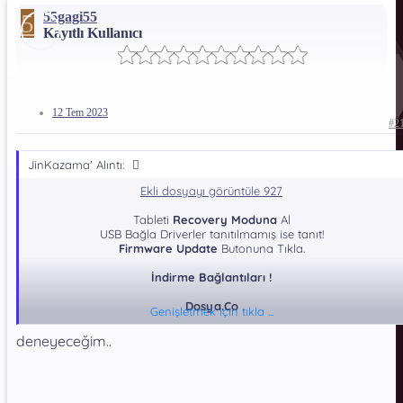
5
55gagi55
Kayıtlı Kullanıcı
12 Tem 2023
#2
JinKazama' Alıntı:
Ekli dosyayı görüntüle 927
Tableti
Recovery Moduna
Al
USB Bağla Driverler tanıtılmamış ise tanıt!
Firmware Update
Butonuna Tıkla.
İndirme Bağlantıları !
Dosya.Co
Genişletmek için tıkla ...
*** Gizli metin: alıntı yapılamaz. ***
deneyeceğim..
DosyaUpload