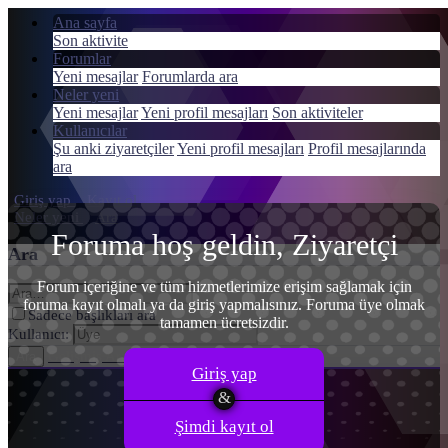
Ana sayfa
Son aktivite
Forumlar
Yeni mesajlar
Forumlarda ara
Neler yeni
Menü
Yeni mesajlar
Yeni profil mesajları
Son aktiviteler
Giriş yap
Kullanıcılar
Şu anki ziyaretçiler
Yeni profil mesajları
Profil mesajlarında
Kayıt ol
ara
Giriş yap
Kayıt ol
Neler yeni
Ara
Foruma hoş geldin, Ziyaretçi
Ara
Forum içeriğine ve tüm hizmetlerimize erişim sağlamak için
foruma kayıt olmalı ya da giriş yapmalısınız. Foruma üye olmak
Sadece başlıkları ara
tamamen ücretsizdir.
Kullanıcı:
Gelişmiş Arama…
Ara
Giriş yap
Şimdi kayıt ol