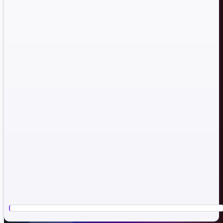
*** Gizli metin: alıntı yapılamaz. ***
İsteyenler buraya tıklayarak Bootloder kildin kırabilir!TWRP
Yükleyebilirsiniz!