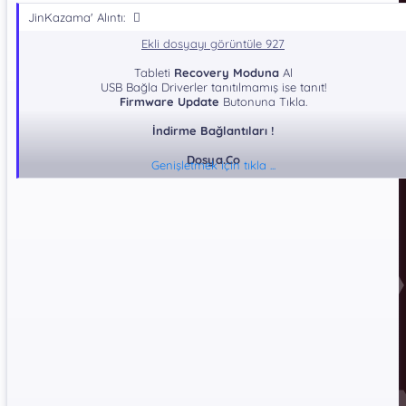
JinKazama' Alıntı:
Ekli dosyayı görüntüle 927
Tableti
Recovery Moduna
Al
USB Bağla Driverler tanıtılmamış ise tanıt!
Firmware Update
Butonuna Tıkla.
İndirme Bağlantıları !
Dosya.Co
Genişletmek için tıkla ...
*** Gizli metin: alıntı yapılamaz. ***
DosyaUpload
*** Gizli metin: alıntı yapılamaz. ***
GoogleDrive
*** Gizli metin: alıntı yapılamaz. ***
Dosya Şifresi: