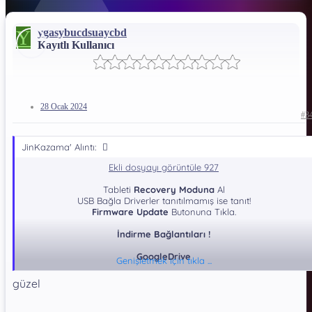
Y
ygasybucdsuaycbd
Kayıtlı Kullanıcı
28 Ocak 2024
#3
JinKazama' Alıntı:
Ekli dosyayı görüntüle 927
Tableti
Recovery Moduna
Al
USB Bağla Driverler tanıtılmamış ise tanıt!
Firmware Update
Butonuna Tıkla.
İndirme Bağlantıları !
GoogleDrive
Genişletmek için tıkla ...
*** Gizli metin: alıntı yapılamaz. ***
güzel