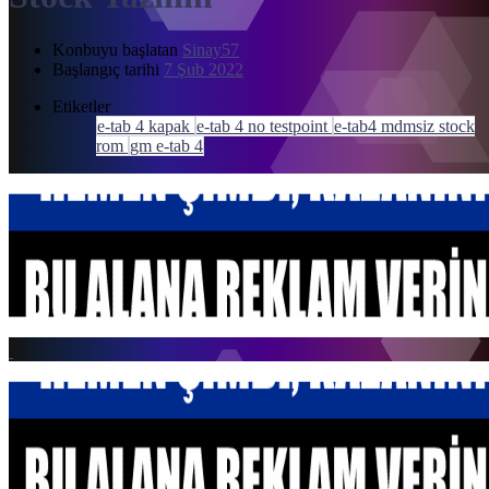
Konbuyu başlatan
Sinay57
Başlangıç tarihi
7 Şub 2022
Etiketler
e-tab 4 kapak
e-tab 4 no testpoint
e-tab4 mdmsiz stock
rom
gm e-tab 4