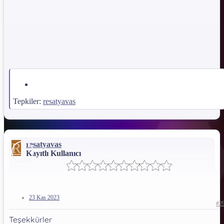
Tepkiler:
resatyavas
R
resatyavas
Kayıtlı Kullanıcı
23 Kas 2023
#2
Teşekkürler