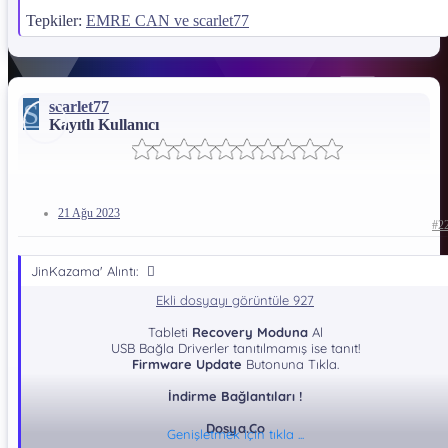
Tepkiler:
EMRE CAN
ve
scarlet77
S
scarlet77
Kayıtlı Kullanıcı
21 Ağu 2023
#2
JinKazama' Alıntı:
Ekli dosyayı görüntüle 927
Tableti
Recovery Moduna
Al
USB Bağla Driverler tanıtılmamış ise tanıt!
Firmware Update
Butonuna Tıkla.
İndirme Bağlantıları !
Dosya.Co
Genişletmek için tıkla ...