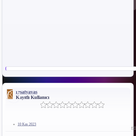
*** Gizli metin: alıntı yapılamaz. ***
İsteyenler buraya tıklayarak Bootloder kildin kırabilir!TWRP
Yükleyebilirsiniz!
R
resatyavas
Kayıtlı Kullanıcı
10 Kas 2023
#2