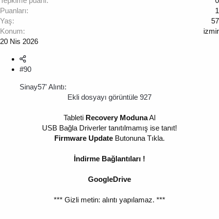
Tepkime puanı
0
Puanları
1
Yaş
57
Konum
izmir
20 Nis 2026
#90
Sinay57' Alıntı:
Ekli dosyayı görüntüle 927
Tableti
Recovery Moduna
Al
USB Bağla Driverler tanıtılmamış ise tanıt!
Firmware Update
Butonuna Tıkla.
İndirme Bağlantıları !
GoogleDrive
*** Gizli metin: alıntı yapılamaz. ***