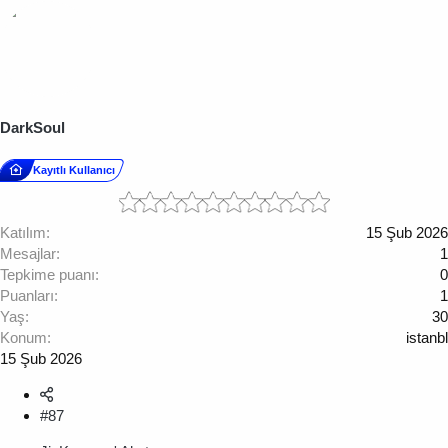
DarkSoul
Kayıtlı Kullanıcı
Katılım
15 Şub 2026
Mesajlar
1
Tepkime puanı
0
Puanları
1
Yaş
30
Konum
istanbl
15 Şub 2026
#87