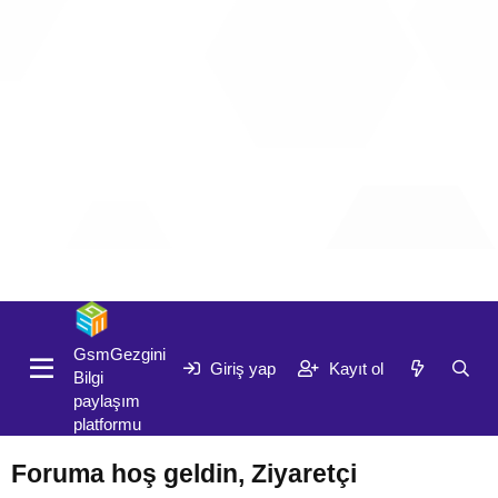
Giriş yap
Kayıt ol
GsmGezgini
Giriş yap
Kayıt ol
Bilgi
paylaşım
platformu
Foruma hoş geldin, Ziyaretçi