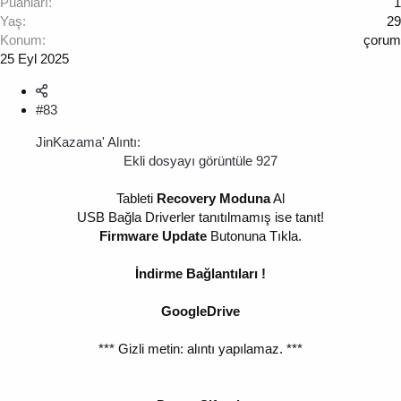
Puanları
1
Yaş
29
Konum
çorum
25 Eyl 2025
#83
JinKazama' Alıntı:
Ekli dosyayı görüntüle 927
Tableti
Recovery Moduna
Al
USB Bağla Driverler tanıtılmamış ise tanıt!
Firmware Update
Butonuna Tıkla.
İndirme Bağlantıları !
GoogleDrive
*** Gizli metin: alıntı yapılamaz. ***