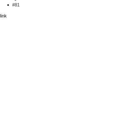
#81
link