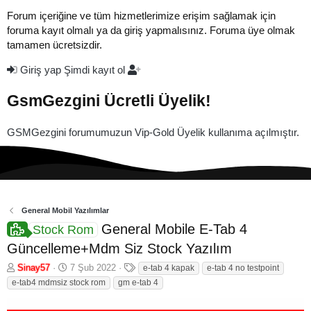
Forum içeriğine ve tüm hizmetlerimize erişim sağlamak için
foruma kayıt olmalı ya da giriş yapmalısınız. Foruma üye olmak
tamamen ücretsizdir.
Giriş yap
Şimdi kayıt ol
GsmGezgini Ücretli Üyelik!
GSMGezgini forumumuzun Vip-Gold Üyelik kullanıma açılmıştır.
General Mobil Yazılımlar
General Mobile E-Tab 4
Stock Rom
Güncelleme+Mdm Siz Stock Yazılım
K
B
E
Sinay57
7 Şub 2022
e-tab 4 kapak
e-tab 4 no testpoint
o
a
t
e-tab4 mdmsiz stock rom
gm e-tab 4
n
ş
i
b
l
k