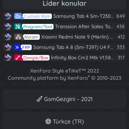
Lider konular
Samsung Tab 4 Sm-T230 Android 7.1 Stabil Eba Destekli Yazılım
849
Custom Rom
Transsion After Sales Tool V1.5.1 Full (Tüm Mtk Işlemcili Cihazları Meta Moda Alma)
438
Program/Tool
Xiaomi Redmi Note 9 (Merlin) Nvram Yedeği Fix Nv By Dft Pro
412
Nvram
Samsung Tab A 8 (Sm-T297) U4 Frp Reset
333
FRP
İnfinity Box Cm2 Mtk V1.58 Full Kurulum+Crack
317
Dongle/Box
XenForo Style eTiKeT™ 2022
®
Community platform by XenForo
© 2010-2023
XenForo Ltd.
[XGT] Forum statistics system
- XenGenTr
GsmGezgini - 2021
Türkçe (TR)