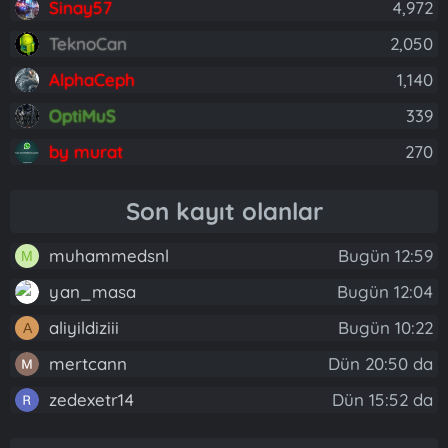
Sinay57
4,972
TeknoCan
2,050
AlphaCeph
1,140
OptiMuS
339
by murat
270
Son kayıt olanlar
muhammedsnl
Bugün 12:59
M
yan_masa
Bugün 12:04
aliyildiziii
Bugün 10:22
A
mertcann
Dün 20:50 da
zedexetr14
Dün 15:52 da