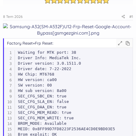
8 Tem 2026
#1
Factory Reset+Frp Reset:
Waiting for MTK port: 38

Driver Info: MediaTek Inc.

Driver version: 3.0.1511.0

Driver date: 7-22-2022

HW Chip: MT6768

HW version: ca00

SW version: 00

HW sub version: 8a00

SEC_CFG_SBC_EN: true

SEC_CFG_SLA_EN: false

SEC_CFG_DAA_EN: true

SEC_CFG_MEM_READ: true

SEC_CFG_MEM_WRITE: true

BROM_MODE: Available

MEID: 0x8FF99D7FD8223F2536AE4CD0E9BD03E5

Brom exploit: OK
