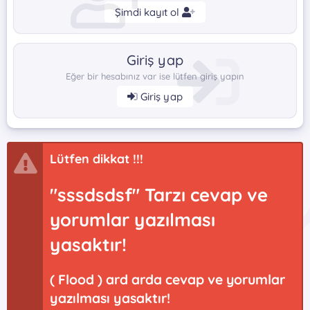
Şimdi kayıt ol
Giriş yap
Eğer bir hesabınız var ise lütfen giriş yapın
Giriş yap
Lütfen dikkat !!!
"sssdsdsf" Tarzı cevap ve
yorumlar yazılması
yasaktır!
( Flood ) ard arda cevap ve yorumlar
yazılması yasaktır!