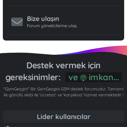
Bize ulaşın
Forum yöneticilerine ulaş.
Destek vermek için
gereksinimler:
Gönül...
"GsmGezgini" Bir GsmGezgini GSM destek forumudur. Tamami
ile gönüllü ekibi ile 'ücretsiz' ve 'karşılıksız' hizmet vermektedir !
Lider kullanıcılar