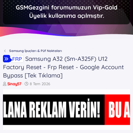
GSMGezgini forumumuzun Vip-Gold
Üyelik kullanıma açılmıştır.
Samsung İpuçları & Püf Noktaları
Samsung A32 (Sm-A325F) U12
FRP
Factory Reset - Frp Reset - Google Account
Bypass [Tek Tıklama]
K
B
Sinay57
8 Tem 2026
o
a
n
ş
b
l
u
a
y
n
u
g
b
ı
a
ç
ş
t