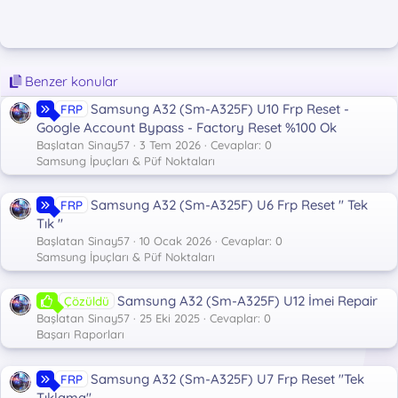
Display ID: TP1A.220624.014.A325FXXSCDYB2

Android cpu: arm64-v8a

Android platform: mt6768

Incremental version: A325FXXSCDYB2

Security patch: 2025-03-01

Benzer konular
Reset FRP Partiton: Done

Samsung A32 (Sm-A325F) U10 Frp Reset -
FRP
Reset samsung frp: Done

Erase FRP Partiton: Done

Google Account Bypass - Factory Reset %100 Ok
Operation time: 02:02

Başlatan Sinay57
3 Tem 2026
Cevaplar: 0
Operation: Finish 7.1.0.0
Samsung İpuçları & Püf Noktaları
Samsung A32 (Sm-A325F) U6 Frp Reset " Tek
FRP
Tık "
Başlatan Sinay57
10 Ocak 2026
Cevaplar: 0
Samsung İpuçları & Püf Noktaları
Samsung A32 (Sm-A325F) U12 İmei Repair
Çözüldü
Başlatan Sinay57
25 Eki 2025
Cevaplar: 0
Başarı Raporları
Samsung A32 (Sm-A325F) U7 Frp Reset "Tek
FRP
Tıklama"