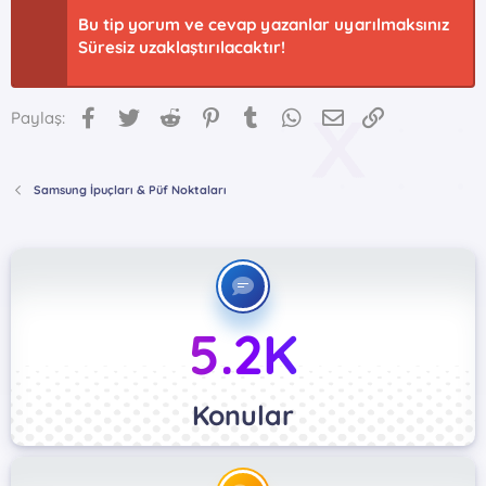
Bu tip yorum ve cevap yazanlar uyarılmaksınız
Süresiz uzaklaştırılacaktır!
Facebook
Twitter
Reddit
Pinterest
Tumblr
WhatsApp
E-posta
Link
Paylaş:
Samsung İpuçları & Püf Noktaları
5.2K
Konular