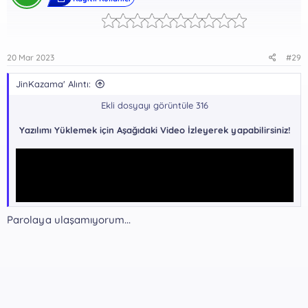
r
:
20 Mar 2023
#29
JinKazama' Alıntı:
Ekli dosyayı görüntüle 316
Yazılımı Yüklemek için Aşağıdaki Video İzleyerek yapabilirsiniz!
Parolaya ulaşamıyorum...