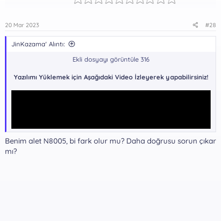
20 Mar 2023
#28
JinKazama' Alıntı:
Ekli dosyayı görüntüle 316
Yazılımı Yüklemek için Aşağıdaki Video İzleyerek yapabilirsiniz!
Benim alet N8005, bi fark olur mu? Daha doğrusu sorun çıkar
mı?
Yazılım indirme Bağlantıları !!!