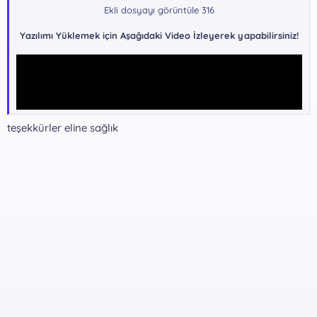
Ekli dosyayı görüntüle 316
Yazılımı Yüklemek için Aşağıdaki Video İzleyerek yapabilirsiniz!
teşekkürler eline sağlık
Yazılım indirme Bağlantıları !!!
GoogleDrive -
Kalıcı indirme
*** Gizli metin: alıntı yapılamaz. ***