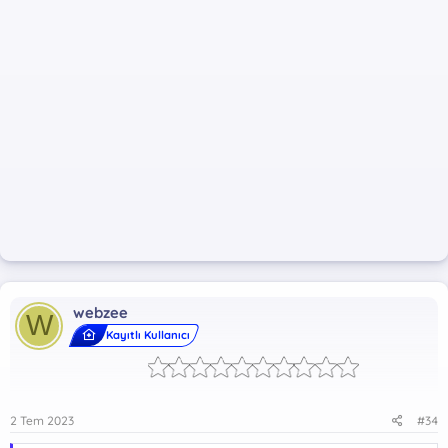
*** Gizli metin: alıntı yapılamaz. ***
webzee
W
Kayıtlı Kullanıcı
2 Tem 2023
#34