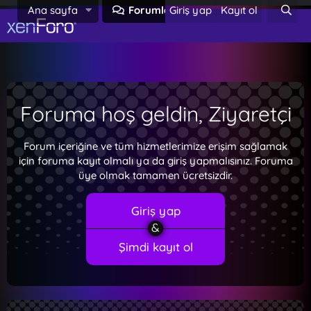
Ana sayfa
Forumlar
Giriş yap
Neler yeni
Kayıt ol
Foruma hoş geldin, Ziyaretçi
Forum içeriğine ve tüm hizmetlerimize erişim sağlamak
için foruma kayıt olmalı ya da giriş yapmalısınız. Foruma
üye olmak tamamen ücretsizdir.
Giriş yap
Şimdi kayıt ol