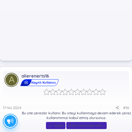
Dosya Şifresi:
*** Gizli metin: alıntı yapılamaz. ***
alierenerts16
A
Kayıtlı Kullanıcı
17 Nis 2024
#36
Bu site çerezler kullanır. Bu siteyi kullanmaya devam ederek çerez
teşekkürler
kullanımımızı kabul etmiş olursunuz.
Kabul
Daha fazla bilgi edin…