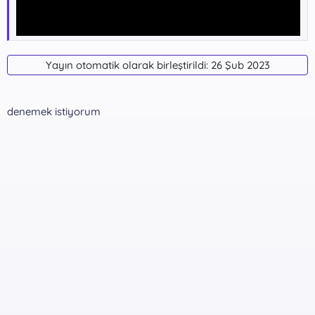
Yayın otomatik olarak birleştirildi:
26 Şub 2023
denemek istiyorum
Yazılım indirme Bağlantıları !!!
GoogleDrive -
Kalıcı indirme
*** Gizli metin: alıntı yapılamaz. ***
Dosya Şifresi:
*** Gizli metin: alıntı yapılamaz. ***