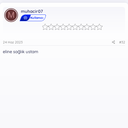
k
i
muhacir07
l
M
e
Kullanıcı
r
:
24 Haz 2023
#32
eline sağlık ustam