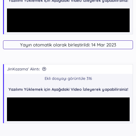
Yazılımı Yüklemek için Aşağıdaki Video İzleyerek yapabilirsiniz!
Yayın otomatik olarak birleştirildi:
14 Mar 2023
JinKazama' Alıntı:
Ekli dosyayı görüntüle 316
Yazılım indirme Bağlantıları !!!
Yazılımı Yüklemek için Aşağıdaki Video İzleyerek yapabilirsiniz!
GoogleDrive -
Kalıcı indirme
*** Gizli metin: alıntı yapılamaz. ***
Dosya Şifresi:
*** Gizli metin: alıntı yapılamaz. ***