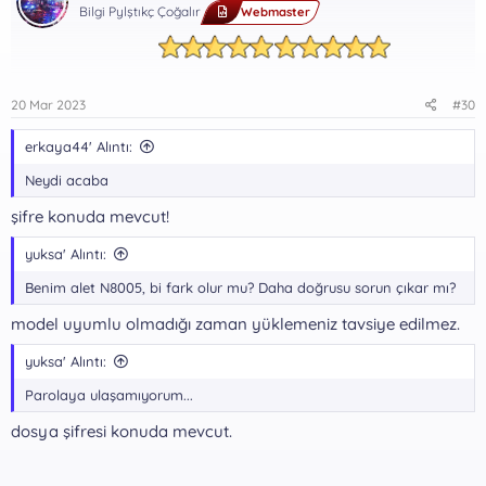
e
Bilgi Pylştıkç Çoğalır
Webmaster
r
:
20 Mar 2023
#30
erkaya44' Alıntı:
Neydi acaba
şifre konuda mevcut!
yuksa' Alıntı:
Benim alet N8005, bi fark olur mu? Daha doğrusu sorun çıkar mı?
model uyumlu olmadığı zaman yüklemeniz tavsiye edilmez.
yuksa' Alıntı:
Parolaya ulaşamıyorum...
dosya şifresi konuda mevcut.