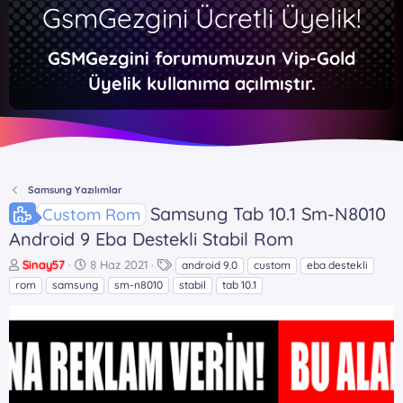
GsmGezgini Ücretli Üyelik!
GSMGezgini forumumuzun Vip-Gold
Üyelik kullanıma açılmıştır.
Samsung Yazılımlar
Samsung Tab 10.1 Sm-N8010
Custom Rom
Android 9 Eba Destekli Stabil Rom
K
B
E
Sinay57
8 Haz 2021
android 9.0
custom
eba destekli
o
a
t
rom
samsung
sm-n8010
stabil
tab 10.1
n
ş
i
b
l
k
u
a
e
y
n
t
u
g
l
b
ı
e
a
ç
r