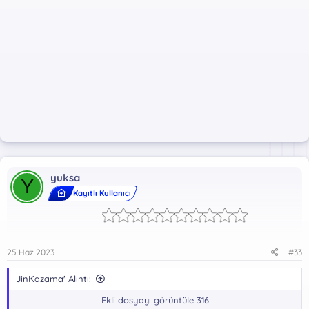
yuksa
Y
Kayıtlı Kullanıcı
25 Haz 2023
#33
JinKazama' Alıntı:
Ekli dosyayı görüntüle 316