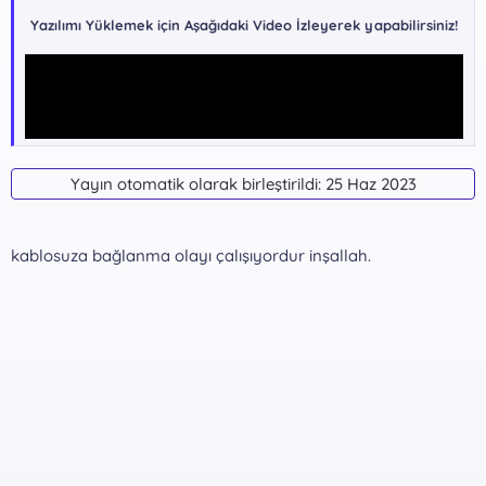
Yazılımı Yüklemek için Aşağıdaki Video İzleyerek yapabilirsiniz!
Yayın otomatik olarak birleştirildi:
25 Haz 2023
kablosuza bağlanma olayı çalışıyordur inşallah.
Yazılım indirme Bağlantıları !!!
GoogleDrive -
Kalıcı indirme
*** Gizli metin: alıntı yapılamaz. ***
Dosya Şifresi: