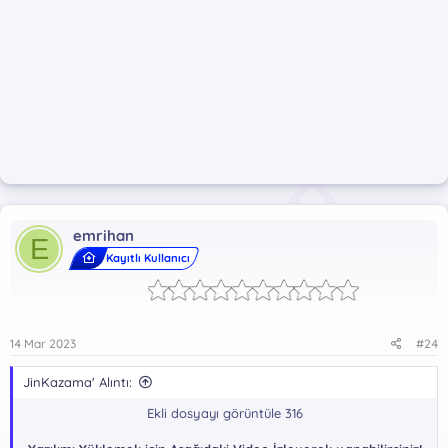
emrihan
E
Kayıtlı Kullanıcı
14 Mar 2023
#24
JinKazama' Alıntı:
Ekli dosyayı görüntüle 316