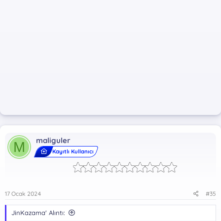
Dosya Şifresi:
*** Gizli metin: alıntı yapılamaz. ***
maliguler
M
Kayıtlı Kullanıcı
17 Ocak 2024
#35
JinKazama' Alıntı: