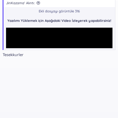
JinKazama' Alıntı:
Ekli dosyayı görüntüle 316
Yazılımı Yüklemek için Aşağıdaki Video İzleyerek yapabilirsiniz!
Tesekkurler
Yazılım indirme Bağlantıları !!!
GoogleDrive -
Kalıcı indirme
*** Gizli metin: alıntı yapılamaz. ***