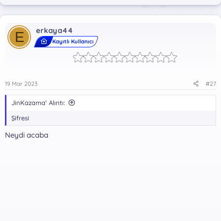
erkaya44
E
Kayıtlı Kullanıcı
19 Mar 2023
#27
JinKazama' Alıntı:
Şifresi
Neydi acaba