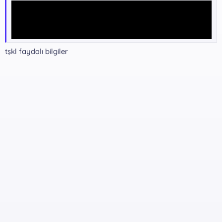
tşkl faydalı bilgiler
Yazılım indirme Bağlantıları !!!
GoogleDrive -
Kalıcı indirme
*** Gizli metin: alıntı yapılamaz. ***
Dosya Şifresi:
*** Gizli metin: alıntı yapılamaz. ***