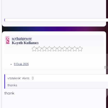
S
serhatgewer
Kayıtlı Kullanıcı
9 Ocak 2026
#8
vtsteknik' Alıntı:
thanks
thank