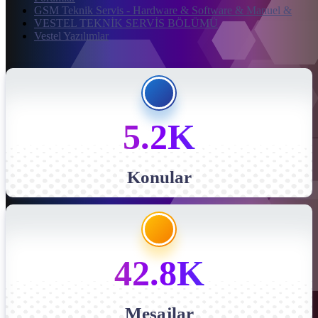
GSM Teknik Servis - Hardware & Software & Manuel &
VESTEL TEKNİK SERVİS BÖLÜMÜ
Vestel Yazılımlar
5.2K
Konular
42.8K
Mesajlar