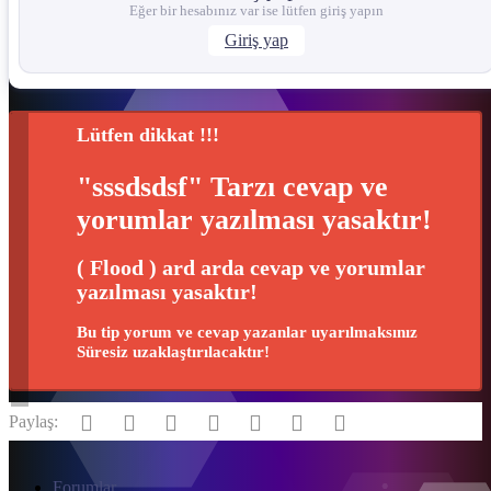
Eğer bir hesabınız var ise lütfen giriş yapın
Giriş yap
Lütfen dikkat !!!
"sssdsdsf" Tarzı cevap ve
yorumlar yazılması yasaktır!
( Flood ) ard arda cevap ve yorumlar
yazılması yasaktır!
Bu tip yorum ve cevap yazanlar uyarılmaksınız
Süresiz uzaklaştırılacaktır!
Facebook
Twitter
Reddit
Pinterest
Tumblr
WhatsApp
E-posta
Paylaş:
Forumlar