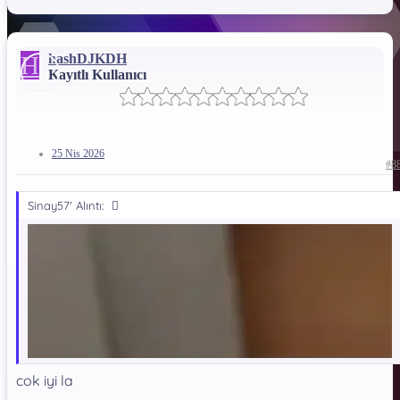
İndirme Bağlantısı !!!
H
hashDJKDH
Kayıtlı Kullanıcı
*** Gizli metin: alıntı yapılamaz. ***
Dosya Şifresi:
*** Gizli metin: alıntı yapılamaz. ***
25 Nis 2026
#8
Sinay57' Alıntı:
cok iyi la