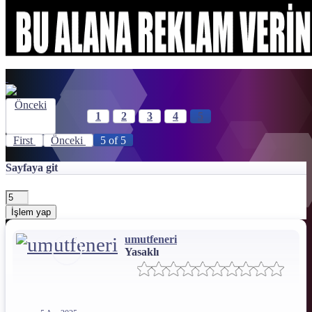
Önceki
1
2
3
4
5
First
Önceki
5 of 5
Sayfaya git
İşlem yap
umutfeneri
Yasaklı