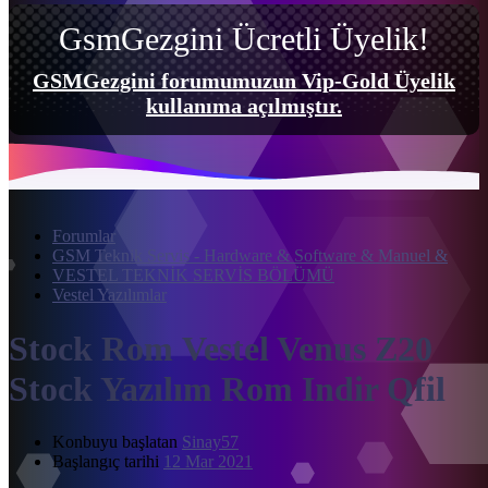
GsmGezgini Ücretli Üyelik!
GSMGezgini forumumuzun Vip-Gold Üyelik
kullanıma açılmıştır.
Forumlar
GSM Teknik Servis - Hardware & Software & Manuel &
VESTEL TEKNİK SERVİS BÖLÜMÜ
Vestel Yazılımlar
Stock Rom
Vestel Venus Z20
Stock Yazılım Rom Indir Qfil
Konbuyu başlatan
Sinay57
Başlangıç tarihi
12 Mar 2021