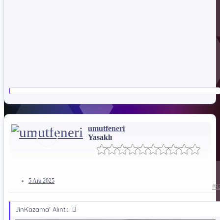
umutfeneri
Yasaklı
5 Ara 2025
#8
JinKazama' Alıntı: