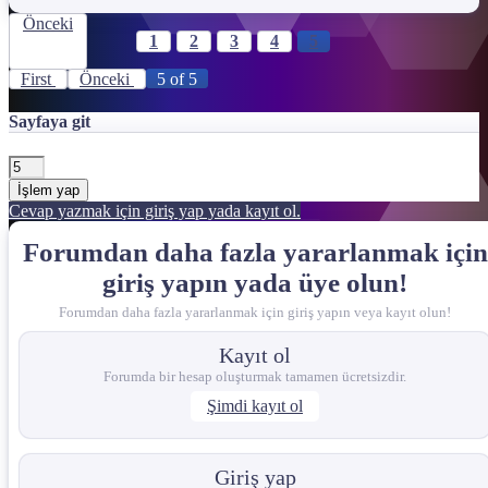
Önceki
1
2
3
4
5
İndirme Bağlantısı !!!
First
Önceki
5 of 5
*** Gizli metin: alıntı yapılamaz. ***
Sayfaya git
Dosya Şifresi:
*** Gizli metin: alıntı yapılamaz. ***
İşlem yap
Cevap yazmak için giriş yap yada kayıt ol.
Forumdan daha fazla yararlanmak için
giriş yapın yada üye olun!
Forumdan daha fazla yararlanmak için giriş yapın veya kayıt olun!
Kayıt ol
Forumda bir hesap oluşturmak tamamen ücretsizdir.
Şimdi kayıt ol
Giriş yap