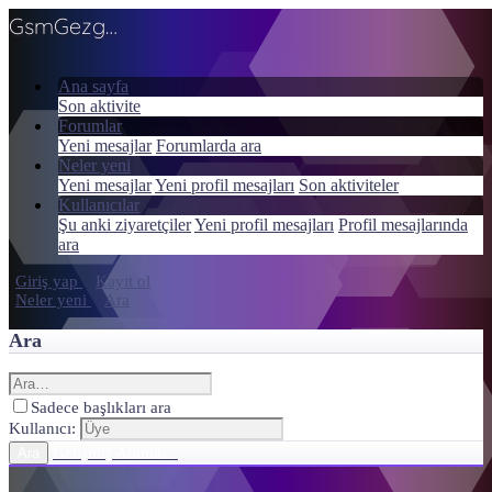
GsmGezgini
Ana sayfa
Son aktivite
Forumlar
Yeni mesajlar
Forumlarda ara
Neler yeni
Yeni mesajlar
Yeni profil mesajları
Son aktiviteler
Kullanıcılar
Şu anki ziyaretçiler
Yeni profil mesajları
Profil mesajlarında
ara
Giriş yap
Kayıt ol
Neler yeni
Ara
Ara
Sadece başlıkları ara
Kullanıcı:
Gelişmiş Arama…
Ara