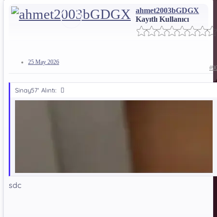
ahmet2003bGDGX
Kayıtlı Kullanıcı
25 May 2026
#9
Sinay57' Alıntı:
sdc