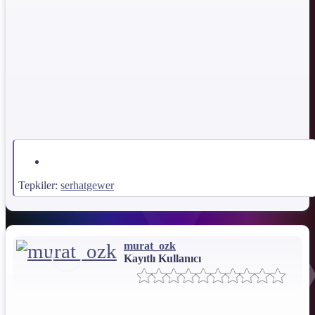
Tepkiler:
serhatgewer
İndirme Bağlantısı !!!
*** Gizli metin: alıntı yapılamaz. ***
murat_ozk
Dosya Şifresi:
Kayıtlı Kullanıcı
*** Gizli metin: alıntı yapılamaz. ***