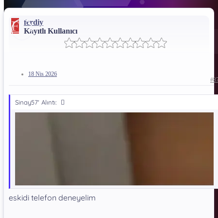
F
ferdiy
İndirme Bağlantısı !!!
Kayıtlı Kullanıcı
*** Gizli metin: alıntı yapılamaz. ***
Dosya Şifresi:
18 Nis 2026
*** Gizli metin: alıntı yapılamaz. ***
#8
Sinay57' Alıntı:
Teşekkür ederim​
eskidi telefon deneyelim