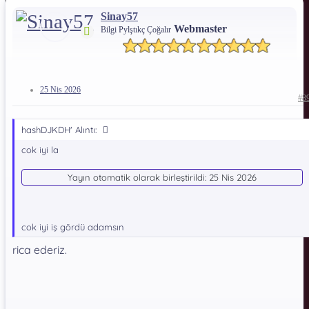
Sinay57
Dosya Şifresi:
Webmaster
Bilgi Pylştıkç Çoğalır
*** Gizli metin: alıntı yapılamaz. ***
25 Nis 2026
#8
hashDJKDH' Alıntı:
cok iyi la
Yayın otomatik olarak birleştirildi:
25 Nis 2026
cok iyi iş gördü adamsın
rica ederiz.