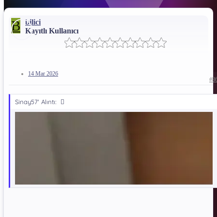
B
bilici
İndirme Bağlantısı !!!
Kayıtlı Kullanıcı
*** Gizli metin: alıntı yapılamaz. ***
Dosya Şifresi:
14 Mar 2026
*** Gizli metin: alıntı yapılamaz. ***
#8
Sinay57' Alıntı:
sag ol​