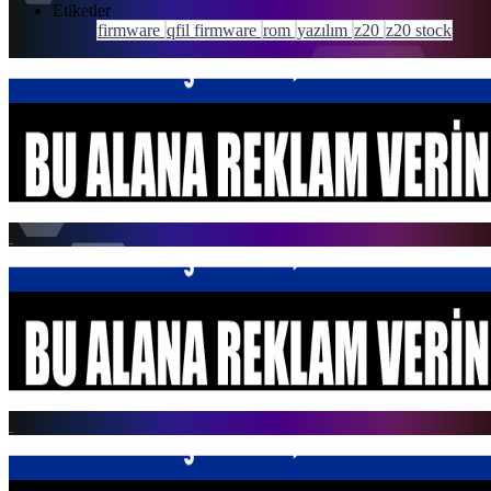
Etiketler
firmware
qfil firmware
rom
yazılım
z20
z20 stock