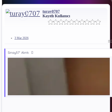
turay0707
Kayıtlı Kullanıcı
3 Mar 2026
#8
Sinay57' Alıntı: