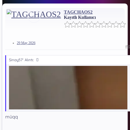
İndirme Bağlantısı !!!
TAGCHAOS2
Kayıtlı Kullanıcı
*** Gizli metin: alıntı yapılamaz. ***
Dosya Şifresi:
*** Gizli metin: alıntı yapılamaz. ***
29 May 2026
#9
Sinay57' Alıntı:
müqq