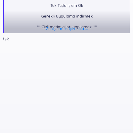
Tek Tuşla işlem Ok
Gerekli Uygulama indirmek
*** Gizli metin: alıntı yapılamaz. ***
Genişletmek için tıkla ...
tsk
Rar Pass:
*** Gizli metin: alıntı yapılamaz. ***