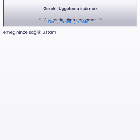
Gerekli Uygulama indirmek
*** Gizli metin: alıntı yapılamaz. ***
Genişletmek için tıkla ...
emegininze sağlık ustam
Rar Pass:
*** Gizli metin: alıntı yapılamaz. ***