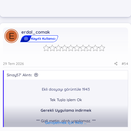
erdal_comak
E
Kayıtlı Kullanıcı
29 Tem 2026
#54
Sinay57' Alıntı:
Ekli dosyayı görüntüle 1943
Tek Tuşla işlem Ok
Gerekli Uygulama indirmek
*** Gizli metin: alıntı yapılamaz. ***
Genişletmek için tıkla ...