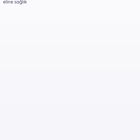
eline sağlık
Rar Pass:
*** Gizli metin: alıntı yapılamaz. ***