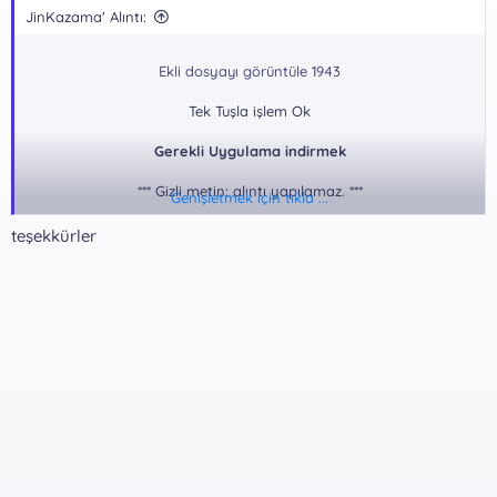
JinKazama' Alıntı:
Ekli dosyayı görüntüle 1943
Tek Tuşla işlem Ok
Gerekli Uygulama indirmek
*** Gizli metin: alıntı yapılamaz. ***
Genişletmek için tıkla ...
teşekkürler
Rar Pass:
*** Gizli metin: alıntı yapılamaz. ***