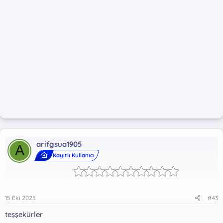
arifgsua1905
A
Kayıtlı Kullanıcı
15 Eki 2025
#43
teşşekürler