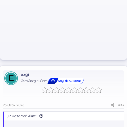
ezgi
E
GsmGezgini.Com
Kayıtlı Kullanıcı
23 Ocak 2026
#47
JinKazama' Alıntı: