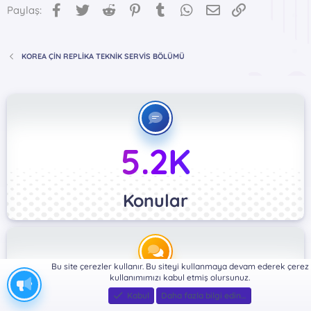
Facebook
Twitter
Reddit
Pinterest
Tumblr
WhatsApp
E-posta
Link
Paylaş:
KOREA ÇİN REPLİKA TEKNİK SERVİS BÖLÜMÜ
5.2K
Konular
Bu site çerezler kullanır. Bu siteyi kullanmaya devam ederek çerez
kullanımımızı kabul etmiş olursunuz.
42.8K
Kabul
Daha fazla bilgi edin…