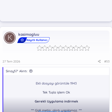
kasimogluu
K
Kayıtlı Kullanıcı
27 Tem 2026
#53
Sinay57' Alıntı:
Ekli dosyayı görüntüle 1943
Tek Tuşla işlem Ok
Gerekli Uygulama indirmek
*** Gizli metin: alıntı yapılamaz. ***
Genişletmek için tıkla ...