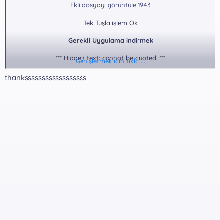
Ekli dosyayı görüntüle 1943
Tek Tuşla işlem Ok
Gerekli Uygulama indirmek
*** Hidden text: cannot be quoted. ***
Genişletmek için tıkla ...
thankssssssssssssssssss
Rar Pass:
*** Hidden text: cannot be quoted. ***