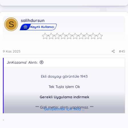
salihdursun
S
Kayıtlı Kullanıcı
9 Kas 2025
#45
JinKazama' Alıntı:
Ekli dosyayı görüntüle 1943
Tek Tuşla işlem Ok
Gerekli Uygulama indirmek
*** Gizli metin: alıntı yapılamaz. ***
Genişletmek için tıkla ...
.
Rar Pass: