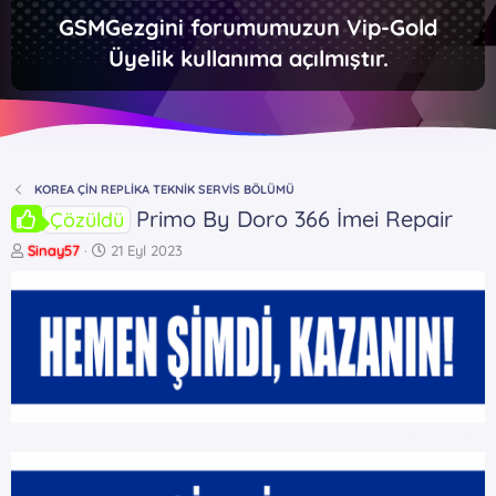
GSMGezgini forumumuzun Vip-Gold
Üyelik kullanıma açılmıştır.
KOREA ÇİN REPLİKA TEKNİK SERVİS BÖLÜMÜ
Primo By Doro 366 İmei Repair
Çözüldü
K
B
Sinay57
21 Eyl 2023
o
a
n
ş
b
l
u
a
y
n
u
g
b
ı
a
ç
ş
t
l
a
a
r
t
i