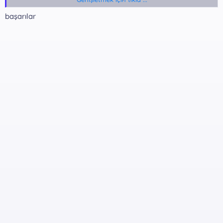
başarılar
Rar Pass:
*** Gizli metin: alıntı yapılamaz. ***