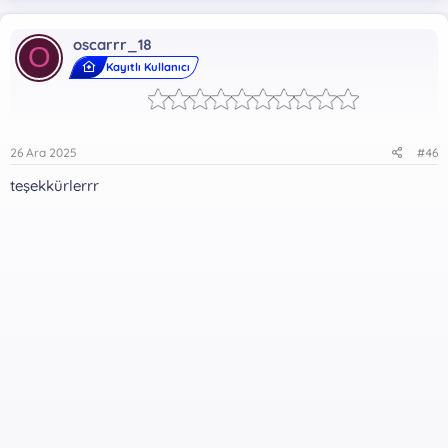
oscarrr_18
O
Kayıtlı Kullanıcı
26 Ara 2025
#46
teşekkürlerrr