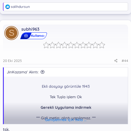
T
salihdursun
e
p
k
i
subhi963
l
S
e
Kullanıcı
r
:
20 Eki 2025
#44
JinKazama' Alıntı:
Ekli dosyayı görüntüle 1943
Tek Tuşla işlem Ok
Gerekli Uygulama indirmek
*** Gizli metin: alıntı yapılamaz. ***
Genişletmek için tıkla ...
tsk.