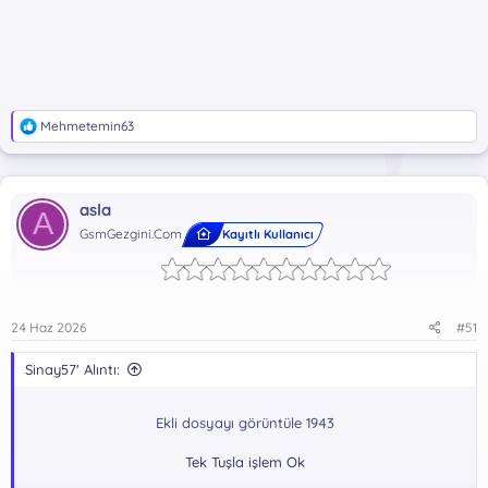
T
Mehmetemin63
e
p
k
i
asla
l
A
e
GsmGezgini.Com
Kayıtlı Kullanıcı
r
:
24 Haz 2026
#51
Sinay57' Alıntı:
Ekli dosyayı görüntüle 1943
Tek Tuşla işlem Ok