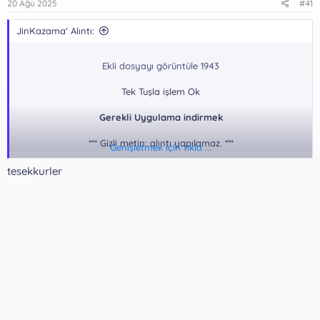
20 Ağu 2025
#41
JinKazama' Alıntı:
Ekli dosyayı görüntüle 1943
Tek Tuşla işlem Ok
Gerekli Uygulama indirmek
*** Gizli metin: alıntı yapılamaz. ***
Genişletmek için tıkla ...
tesekkurler
Rar Pass:
*** Gizli metin: alıntı yapılamaz. ***